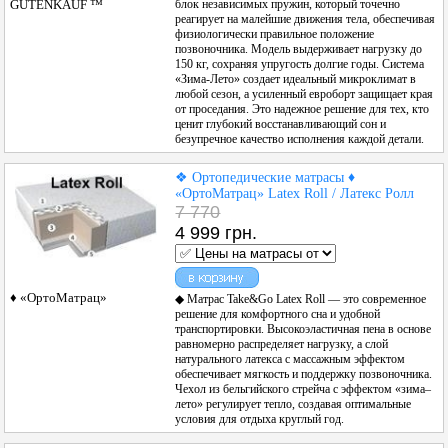
блок независимых пружин, который точечно
GUTENKAUF ™
реагирует на малейшие движения тела, обеспечивая
физиологически правильное положение
позвоночника. Модель выдерживает нагрузку до
150 кг, сохраняя упругость долгие годы. Система
«Зима-Лето» создает идеальный микроклимат в
любой сезон, а усиленный евроборт защищает края
от проседания. Это надежное решение для тех, кто
ценит глубокий восстанавливающий сон и
безупречное качество исполнения каждой детали.
❖ Ортопедические матрасы ♦
«ОртоМатрац» Latex Roll / Латекс Ролл
7 770
4 999 грн.
♦ «ОртоМатрац»
◆ Матрас Take&Go Latex Roll — это современное
решение для комфортного сна и удобной
транспортировки. Высокоэластичная пена в основе
равномерно распределяет нагрузку, а слой
натурального латекса с массажным эффектом
обеспечивает мягкость и поддержку позвоночника.
Чехол из бельгийского стрейча с эффектом «зима–
лето» регулирует тепло, создавая оптимальные
условия для отдыха круглый год.