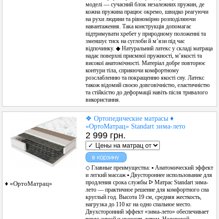
моделі — сучасний блок незалежних пружин, де
кожна пружина працює окремо, швидко реагуючи
на рухи людини та рівномірно розподіляючи
навантаження. Така конструкція допомагає
підтримувати хребет у природному положенні та
зменшує тиск на суглоби й м’язи під час
відпочинку. ◆ Натуральний латекс у складі матраца
надає поверхні приємної пружності, м’якості та
високої анатомічності. Матеріал добре повторює
контури тіла, сприяючи комфортному
розслабленню та покращенню якості сну. Латекс
також відомий своєю довговічністю, еластичністю
та стійкістю до деформації навіть після тривалого
використання.
❖ Ортопедические матрасы ♦
«ОртоМатрац» Standart зима-лето
2 999 грн.
◇ Главные преимущества: ▪︎ Анатомический эффект
и легкий массаж ▪︎ Двустороннее использование для
продления срока службы ᐅ Матрас Standart зима-
♦ «ОртоМатрац»
лето — практичное решение для комфортного сна
круглый год. Высота 19 см, средняя жесткость,
нагрузка до 110 кг на одно спальное место.
Двухсторонний эффект «зима-лето» обеспечивает
тепло зимой и свежесть летом. Недорогой,