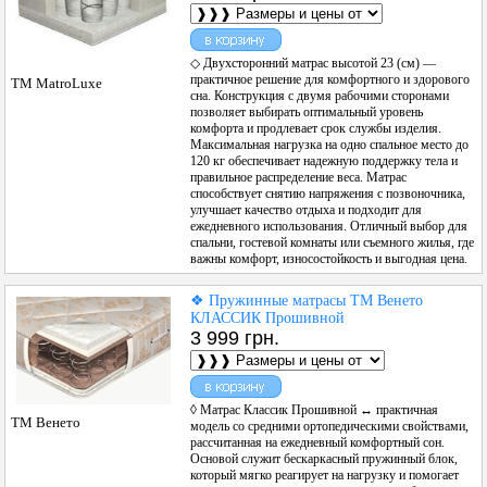
◇ Двухсторонний матрас высотой 23 (см) —
практичное решение для комфортного и здорового
ТМ MatroLuxe
сна. Конструкция с двумя рабочими сторонами
позволяет выбирать оптимальный уровень
комфорта и продлевает срок службы изделия.
Максимальная нагрузка на одно спальное место до
120 кг обеспечивает надежную поддержку тела и
правильное распределение веса. Матрас
способствует снятию напряжения с позвоночника,
улучшает качество отдыха и подходит для
ежедневного использования. Отличный выбор для
спальни, гостевой комнаты или съемного жилья, где
важны комфорт, износостойкость и выгодная цена.
❖ Пружинные матрасы ТМ Венето
КЛАССИК Прошивной
3 999 грн.
◊ Матрас Классик Прошивной ↔ практичная
ТМ Венето
модель со средними ортопедическими свойствами,
рассчитанная на ежедневный комфортный сон.
Основой служит бескаркасный пружинный блок,
который мягко реагирует на нагрузку и помогает