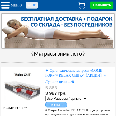
БЛОГ
Позвонить
МЕНЮ
《Матрасы зима лето》
❖ Ортопедические матрасы «COME-
FOR»™ RELAX Chill ✔️【АКЦИИ】⭐️
Лучшие цены ...☎️...
5 863
3 987 грн.
«COME-FOR»™
◊ Матрас Come-for RELAX Chill → двусторонняя
ортопедическая модель на основе независимого