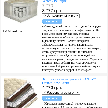
Venice / Венеция
7 770
3 777 грн.
♦ Ортопедичний матрац ↔ це надійний вибір для
тих, хто цінує здоровий та комфортний сон. Він
ТМ MatroLuxe
рівномірно підтримує хребет, зменшує
навантаження на м’язи та сприяє повноцінному
відпочинку щоночі. Сучасні матеріали
забезпечують довговічність, гігієнічність і
оптимальну вентиляцію. Купити якісний матрац
легко: доступні акції, знижки та широкий
асортимент моделей допомагають підібрати
ідеальний варіант. Швидка доставка по Україні та
гарантія якості роблять покупку зручною та
приємною. Обираючи ортопедичний матрац, ви
інвестуєте у власне здоров’я та комфорт.
❖ Пружинные матрасы «AKANT»™
Олимп New Акант
4 779 грн.
《Ортопедичні матраци:》 запорука вашого
відновлення ☆ Матраци для нас → забезпечують