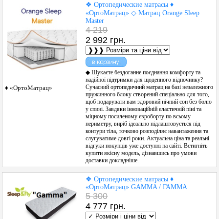
❖ Ортопедические матрасы ♦
«ОртоМатрац» ◇ Матрац Orange Sleep
Master
4 219
2 992 грн.
◆ Шукаєте бездоганне поєднання комфорту та
надійної підтримки для щоденного відпочинку?
Сучасний ортопедичний матрац на базі незалежного
♦ «ОртоМатрац»
пружинного блоку створений спеціально для того,
щоб подарувати вам здоровий нічний сон без болю
у спині. Завдяки інноваційній еластичній піні та
міцному посиленому євроборту по всьому
периметру, виріб ідеально підлаштовується під
контури тіла, точково розподіляє навантаження та
слугуватиме довгі роки. Актуальна ціна та реальні
відгуки покупців уже доступні на сайті. Встигніть
купити якісну модель, дізнавшись про умови
доставки докладніше.
❖ Ортопедические матрасы ♦
«ОртоМатрац» GAMMA / ГАММА
5 300
4 777 грн.