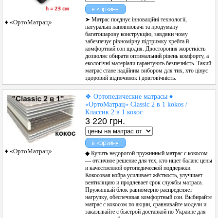
➤ Матрас поєднує інноваційні технології,
♦ «ОртоМатрац»
натуральні наповнювачі та продуману
багатошарову конструкцію, завдяки чому
забезпечує рівномірну підтримку хребта й
комфортний сон щодня. Двостороння жорсткість
дозволяє обирати оптимальний рівень комфорту, а
екологічні матеріали гарантують безпечність. Такий
матрас стане надійним вибором для тих, хто цінує
здоровий відпочинок і довговічність.
❖ Ортопедические матрасы ♦
«ОртоМатрац» Classic 2 в 1 kokos /
Классик 2 в 1 кокос
3 220 грн.
♦ «ОртоМатрац»
◆ Купить недорогой пружинный матрас с кокосом
— отличное решение для тех, кто ищет баланс цены
и качественной ортопедической поддержки.
Кокосовая койра усиливает жёсткость, улучшает
вентиляцию и продлевает срок службы матраса.
Пружинный блок равномерно распределяет
нагрузку, обеспечивая комфортный сон. Выбирайте
матрас с кокосом по акции, сравнивайте модели и
заказывайте с быстрой доставкой по Украине для