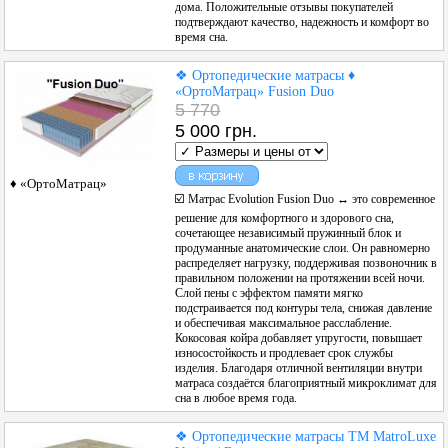
дома. Положительные отзывы покупателей
подтверждают качество, надежность и комфорт во
время сна.
❖ Ортопедические матрасы ♦
«ОртоМатрац» Fusion Duo
5 770
5 000 грн.
♦ «ОртоМатрац»
☑️ Матрас Evolution Fusion Duo ↔ это современное
решение для комфортного и здорового сна,
сочетающее независимый пружинный блок и
продуманные анатомические слои. Он равномерно
распределяет нагрузку, поддерживая позвоночник в
правильном положении на протяжении всей ночи.
Слой пены с эффектом памяти мягко
подстраивается под контуры тела, снижая давление
и обеспечивая максимальное расслабление.
Кокосовая койра добавляет упругости, повышает
износостойкость и продлевает срок службы
изделия. Благодаря отличной вентиляции внутри
матраса создаётся благоприятный микроклимат для
сна в любое время года.
❖ Ортопедические матрасы ТМ MatroLuxe