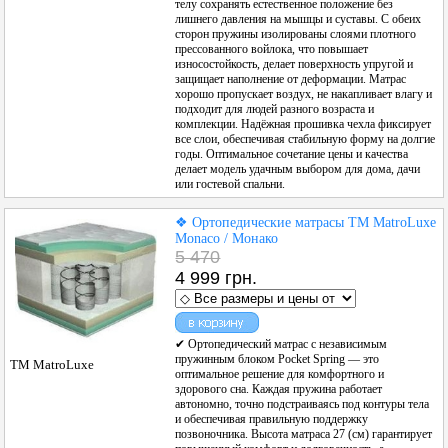
телу сохранять естественное положение без
лишнего давления на мышцы и суставы. С обеих
сторон пружины изолированы слоями плотного
прессованного войлока, что повышает
износостойкость, делает поверхность упругой и
защищает наполнение от деформации. Матрас
хорошо пропускает воздух, не накапливает влагу и
подходит для людей разного возраста и
комплекции. Надёжная прошивка чехла фиксирует
все слои, обеспечивая стабильную форму на долгие
годы. Оптимальное сочетание цены и качества
делает модель удачным выбором для дома, дачи
или гостевой спальни.
❖ Ортопедические матрасы ТМ MatroLuxe
Monaco / Монако
5 470
4 999 грн.
✔ Ортопедический матрас с независимым
пружинным блоком Pocket Spring — это
ТМ MatroLuxe
оптимальное решение для комфортного и
здорового сна. Каждая пружина работает
автономно, точно подстраиваясь под контуры тела
и обеспечивая правильную поддержку
позвоночника. Высота матраса 27 (см) гарантирует