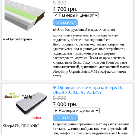
5 300
4 700 грн.
☑️ Этот беспружинный матрас ⚡ сочетает
экологичные материалы и ортопедическую
♦ «ОртоМатрац»
поддержку, обеспечивая здоровый сон.
Двусторонний, с разной жесткостью сторон, он
адаптируется под индивидуальные потребности,
поддерживает позвоночник и комфортно
распределяет нагрузку. Чехол из органического
хлопка, пена Relax, Flexy и Carbon Foam создают
гипоаллергенный, дышащий и долговечный матрас
Sleep&Fly Organic Zeta ЕММ с эффектом «зима-
лето».
❖ Ортопедические матрасы Sleep&Fly
ORGANIC ALFA / АЛЬФА
8 000
7 000 грн.
♦ Ортопедичний пружинний матрац з натуральним
Sleep&Fly ORGANIC
латексом ↔створений для тих, хто цінує якісний
сон, комфорт і правильну підтримку тіла. Основа