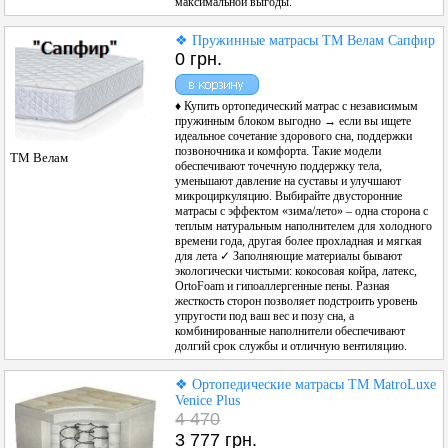
максимальной выгоды.
❖ Пружинные матрасы ТМ Велам Сапфир
0 грн.
♦ Купить ортопедический матрас с независимым
пружинным блоком выгодно → если вы ищете
идеальное сочетание здорового сна, поддержки
позвоночника и комфорта. Такие модели
ТМ Велам
обеспечивают точечную поддержку тела,
уменьшают давление на суставы и улучшают
микроциркуляцию. Выбирайте двусторонние
матрасы с эффектом «зима/лето» – одна сторона с
теплым натуральным наполнителем для холодного
времени года, другая более прохладная и мягкая
для лета ✓ Заполняющие материалы бывают
экологически чистыми: кокосовая койра, латекс,
OrtoFoam и гипоаллергенные пены. Разная
жесткость сторон позволяет подстроить уровень
упругости под ваш вес и позу сна, а
комбинированные наполнители обеспечивают
долгий срок службы и отличную вентиляцию.
❖ Ортопедические матрасы ТМ MatroLuxe
Venice Plus
4 470
3 777 грн.