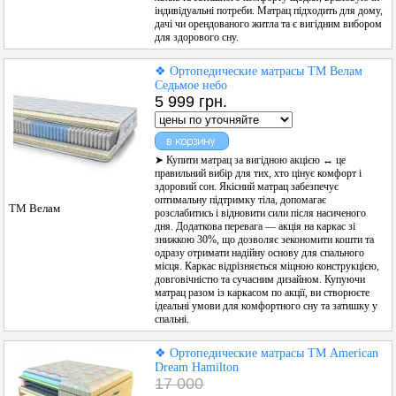
індивідуальні потреби. Матрац підходить для дому,
дачі чи орендованого житла та є вигідним вибором
для здорового сну.
❖ Ортопедические матрасы ТМ Велам
Седьмое небо
5 999 грн.
➤ Купити матрац за вигідною акцією ↔ це
правильний вибір для тих, хто цінує комфорт і
здоровий сон. Якісний матрац забезпечує
оптимальну підтримку тіла, допомагає
ТМ Велам
розслабитись і відновити сили після насиченого
дня. Додаткова перевага — акція на каркас зі
знижкою 30%, що дозволяє зекономити кошти та
одразу отримати надійну основу для спального
місця. Каркас відрізняється міцною конструкцією,
довговічністю та сучасним дизайном. Купуючи
матрац разом із каркасом по акції, ви створюєте
ідеальні умови для комфортного сну та затишку у
спальні.
❖ Ортопедические матрасы ТМ American
Dream Hamilton
17 000