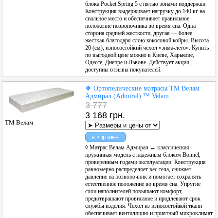
блока Pocket Spring 5 с пятью зонами поддержки.
Конструкция выдерживает нагрузку до 140 кг на
спальное место и обеспечивает правильное
положение позвоночника во время сна. Одна
сторона средней жесткости, другая — более
жесткая благодаря слою кокосовой койры. Высота
20 (см), износостойкий чехол «зима-лето». Купить
по выгодной цене можно в Киеве, Харькове,
Одессе, Днепре и Львове. Действует акция,
доступны отзывы покупателей.
❖ Ортопедические матрасы ТМ Велам
Адмирал (Admiral) ™ Velam
3 777
3 168 грн.
ТМ Велам
◊ Матрас Велам Адмирал ↔ классическая
пружинная модель с надежным блоком Bonnel,
проверенным годами эксплуатации. Конструкция
равномерно распределяет вес тела, снижает
давление на позвоночник и помогает сохранять
естественное положение во время сна. Упругие
слои наполнителей повышают комфорт,
предотвращают провисание и продлевают срок
службы изделия. Чехол из износостойкой ткани
обеспечивает вентиляцию и приятный микроклимат