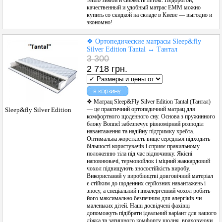
качественный и удобный матрас ЕММ можно
купить со скидкой на складе в Киеве — выгодно и
экономно!
❖ Ортопедические матрасы Sleep&fly
Silver Edition Tantal ↔ Тантал
3 300
2 718 грн.
❖ Матрац Sleep&Fly Silver Edition Tantal (Тантал)
— це практичний ортопедичний матрац для
Sleep&fly Silver Edition
комфортного щоденного сну. Основа з пружинного
блоку Bonnel забезпечує рівномірний розподіл
навантаження та надійну підтримку хребта.
Оптимальна жорсткість вище середньої підходить
більшості користувачів і сприяє правильному
положенню тіла під час відпочинку. Якісні
наповнювачі, термовойлок і міцний жаккардовий
чохол підвищують зносостійкість виробу.
Використаний у виробництві довговічний матеріал
є стійким до щоденних серйозних навантажень і
зносу, а спеціальний гіпоалергенний чохол робить
його максимально безпечним для алергіків чи
маленьких дітей. Наші досвідчені фахівці
допоможуть підібрати ідеальний варіант для вашого
ліжка та затишного комфорту щодня, враховуючи