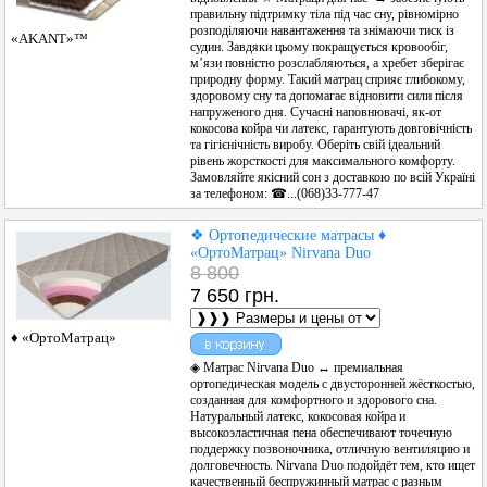
правильну підтримку тіла під час сну, рівномірно
розподіляючи навантаження та знімаючи тиск із
«AKANT»™
судин. Завдяки цьому покращується кровообіг,
м’язи повністю розслабляються, а хребет зберігає
природну форму. Такий матрац сприяє глибокому,
здоровому сну та допомагає відновити сили після
напруженого дня. Сучасні наповнювачі, як-от
кокосова койра чи латекс, гарантують довговічність
та гігієнічність виробу. Оберіть свій ідеальний
рівень жорсткості для максимального комфорту.
Замовляйте якісний сон з доставкою по всій Україні
за телефоном: ☎...(068)33-777-47
❖ Ортопедические матрасы ♦
«ОртоМатрац» Nirvana Duo
8 800
7 650 грн.
♦ «ОртоМатрац»
◈ Матрас Nirvana Duo ↔ премиальная
ортопедическая модель с двусторонней жёсткостью,
созданная для комфортного и здорового сна.
Натуральный латекс, кокосовая койра и
высокоэластичная пена обеспечивают точечную
поддержку позвоночника, отличную вентиляцию и
долговечность. Nirvana Duo подойдёт тем, кто ищет
качественный беспружинный матрас с разным