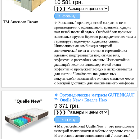
10 581 грн.
ТМ American Dream
✨ Роскошный ортопедический матрас по цене
производителя с официальной гарантией подарит
вам незабываемый отдых. Особый блок прочных
зависимых пружин бережно распределяет вес тела и
гарантирует надежную поддержку спины.
Инновационная комбинация упругой
анатомической пены и плотного термовойлока
идеально подстраивается под изгибы тела,
эффективно расслабляя мышцы. Износостойкий
дышащий чехол из гипоаллергенной ткани
эффективно пропускает воздух и легко снимается
для чистки. Читайте отзывы довольных
покупателей и заказывайте элитное спальное место
с быстрой доставкой для максимального комфорта.
❖ Ортопедические матрасы GUTENKAUF
™ Quelle New / Квелле Нью
9 371 грн.
♦ Матрас Gutenkauf Quelle New ↔ это воплощение
немецкой практичности и заботы о здоровье спины.
В его основе лежит инновационный 7-зональный