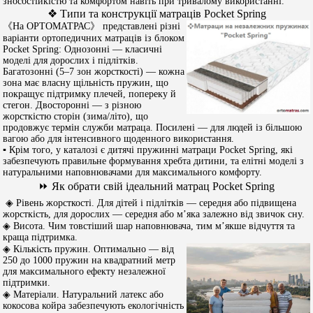
зносостійкістю та комфортом навіть при тривалому використанні.
❖ Типи та конструкції матраців Pocket Spring
《На ОРТОМАТРАС》 представлені різні
варіанти ортопедичних матраців із блоком
Pocket Spring: Однозонні — класичні
моделі для дорослих і підлітків.
Багатозонні (5–7 зон жорсткості) — кожна
зона має власну щільність пружин, що
покращує підтримку плечей, попереку й
стегон. Двосторонні — з різною
жорсткістю сторін (зима/літо), що
продовжує термін служби матраца. Посилені — для людей із більшою
вагою або для інтенсивного щоденного використання.
▪︎ Крім того, у каталозі є дитячі пружинні матраци Pocket Spring, які
забезпечують правильне формування хребта дитини, та елітні моделі з
натуральними наповнювачами для максимального комфорту.
⏩ Як обрати свій ідеальний матрац Pocket Spring
◈ Рівень жорсткості. Для дітей і підлітків — середня або підвищена
жорсткість, для дорослих — середня або м’яка залежно від звичок сну.
◈ Висота. Чим товстіший шар наповнювача, тим м’якше відчуття та
краща підтримка.
◈ Кількість пружин. Оптимально — від
250 до 1000 пружин на квадратний метр
для максимального ефекту незалежної
підтримки.
◈ Матеріали. Натуральний латекс або
кокосова койра забезпечують екологічність