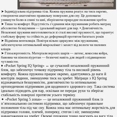
➤ Індивідуальна підтримка тіла. Кожна пружина реагує на тиск окремо,
створюючи анатомічно правильну поверхню для сну. Це допомагає
уникнути болю в спині та шиї, зберігаючи природне положення хребта
➤ Тиша та комфорт. Відсутність з’єднання між пружинами робить матрац
абсолютно безшумним — ідеальний варіант для пар. ▪︎ Довговічність.
Незалежні пружини виготовляються зі сталі високої пружності, що гарантує
стабільну форму та стійкість до деформацій протягом багатьох років
➤ Відмінна вентиляція. Повітря вільно циркулює між пружинами,
забезпечуючи оптимальний мікроклімат і захист від вологи чи пилових
кліщів
➤ Гіпоалергенність. Матеріали верхніх шарів — латекс, кокосова койра,
бавовна чи пінополіуретан — безпечні навіть для людей з підвищеною
чутливістю.
♦ «Pocket Spring IQ Spring» ↔ це сучасний незалежний пружинний
блок, що забезпечує точкову підтримку тіла та високий рівень
комфорту. Кожна пружина працює окремо, адаптуючись до ваги й
контурів людини, зменшуючи тиск на хребет. Матраци з IQ Spring
відзначаються безшумністю, довговічністю та оптимальною
ортопедичною підтримкою для щоденного здорового сну. Така система
ідеально підходить для пар, оскільки не передає рухи та зберігає
стабільність поверхні протягом усього терміну.
✦ «Pocket Spring 5 zonas» — це незалежний пружинний блок із
п’ятизональною системою підтримки, що забезпечує правильне
положення тіла під час сну. Кожна зона має оптимальну жорсткість для
підтримки голови, плечей, попереку, стегон і ніг, зменшуючи
навантаження на хребет. Окремі пружини точно реагують на вагу тіла,