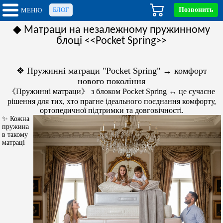
БЛОГ
Позвонить
МЕНЮ
◆ Матраци на незалежному пружинному
блоці <<Pocket Spring>>
❖ Пружинні матраци "Pocket Spring" → комфорт
нового покоління
《Пружинні матраци》 з блоком Pocket Spring ↔ це сучасне
рішення для тих, хто прагне ідеального поєднання комфорту,
ортопедичної підтримки та довговічності.
✨ Кожна
пружина
в такому
матраці