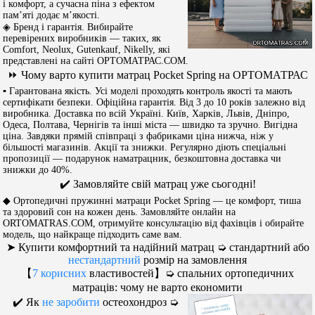
і комфорт, а сучасна піна з ефектом
пам’яті додає м’якості.
◈ Бренд і гарантія. Вибирайте
перевірених виробників — таких, як
Comfort, Neolux, Gutenkauf, Nikelly, які
представлені на сайті ОРТОМАТРАС.COM.
⏩ Чому варто купити матрац Pocket Spring на ОРТОМАТРАС
▪︎ Гарантована якість. Усі моделі проходять контроль якості та мають
сертифікати безпеки. Офіційна гарантія. Від 3 до 10 років залежно від
виробника. Доставка по всій Україні. Київ, Харків, Львів, Дніпро,
Одеса, Полтава, Чернігів та інші міста — швидко та зручно. Вигідна
ціна. Завдяки прямій співпраці з фабриками ціна нижча, ніж у
більшості магазинів. Акції та знижки. Регулярно діють спеціальні
пропозиції — подарунок наматрацник, безкоштовна доставка чи
знижки до 40%.
✔️ Замовляйте свій матрац уже сьогодні!
◆ Ортопедичні пружинні матраци Pocket Spring — це комфорт, тиша
та здоровий сон на кожен день. Замовляйте онлайн на
ORTOMATRAS.COM, отримуйте консультацію від фахівців і обирайте
модель, що найкраще підходить саме вам.
➤ Купити комфортний та надійний матрац ➭ стандартний або
нестандартний
розмір на замовлення
【
7 корисних
властивостей】➭ спальних ортопедичних
матраців: чому не варто економити
✔️ Як
не заробити
остеохондроз ➭