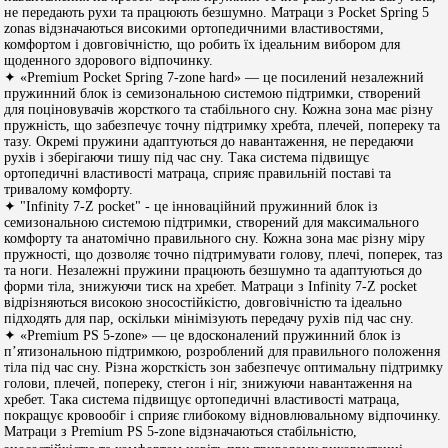
не передають рухи та працюють безшумно. Матраци з Pocket Spring 5
zonas відзначаються високими ортопедичними властивостями,
комфортом і довговічністю, що робить їх ідеальним вибором для
щоденного здорового відпочинку.
✦ «Premium Pocket Spring 7-zone hard» — це посилений незалежний
пружинний блок із семизональною системою підтримки, створений
для поціновувачів жорсткого та стабільного сну. Кожна зона має різну
пружність, що забезпечує точну підтримку хребта, плечей, попереку та
тазу. Окремі пружини адаптуються до навантаження, не передаючи
рухів і зберігаючи тишу під час сну. Така система підвищує
ортопедичні властивості матраца, сприяє правильній поставі та
тривалому комфорту.
✦ "Infinity 7-Z pocket" - це інноваційний пружинний блок із
семизональною системою підтримки, створений для максимального
комфорту та анатомічно правильного сну. Кожна зона має різну міру
пружності, що дозволяє точно підтримувати голову, плечі, поперек, таз
та ноги. Незалежні пружини працюють безшумно та адаптуються до
форми тіла, знижуючи тиск на хребет. Матраци з Infinity 7-Z pocket
відрізняються високою зносостійкістю, довговічністю та ідеально
підходять для пар, оскільки мінімізують передачу рухів під час сну.
✦ «Premium PS 5-zone» — це вдосконалений пружинний блок із
п’ятизональною підтримкою, розроблений для правильного положення
тіла під час сну. Різна жорсткість зон забезпечує оптимальну підтримку
голови, плечей, попереку, стегон і ніг, знижуючи навантаження на
хребет. Така система підвищує ортопедичні властивості матраца,
покращує кровообіг і сприяє глибокому відновлювальному відпочинку.
Матраци з Premium PS 5-zone відзначаються стабільністю,