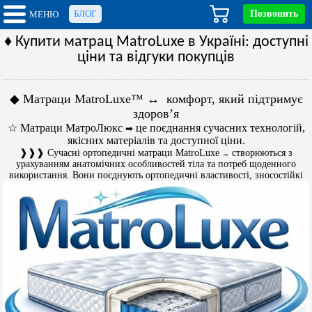
БЛОГ
Позвонить
МЕНЮ
♦ Купити матрац MatroLuxe в Україні: доступні
ціни та відгуки покупців
◆ Матраци MatroLuxe™ ↔ комфорт, який підтримує
здоров’я
☆ Матраци МатроЛюкс
це поєднання сучасних технологій,
➡
якісних матеріалів та доступної ціни.
❱❱❱ Сучасні ортопедичні матраци MatroLuxe
створюються з
→
урахуванням анатомічних особливостей тіла та потреб щоденного
використання.
Вони поєднують ортопедичні властивості, зносостійкі