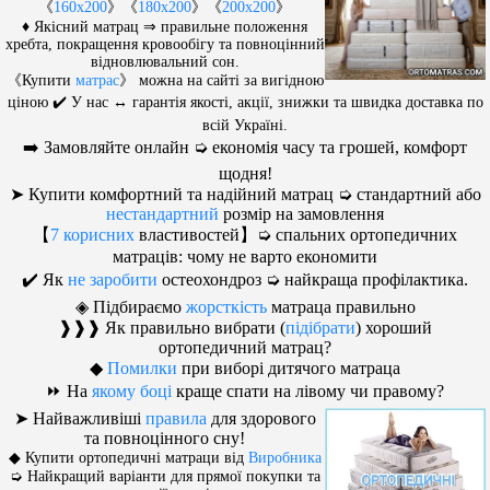
《
160x200
》《
180x200
》《
200x200
》
♦ Якісний матрац ⇒ правильне положення
хребта, покращення кровообігу та повноцінний
відновлювальний сон.
《Купити
матрас
》 можна на сайті за вигідною
ціною ✔️ У нас ↔ гарантія якості, акції, знижки та швидка доставка по
всій Україні.
➡️ Замовляйте онлайн ➭ економія часу та грошей, комфорт
щодня!
➤ Купити комфортний та надійний матрац ➭ стандартний або
нестандартний
розмір на замовлення
【
7 корисних
властивостей】➭ спальних ортопедичних
матраців: чому не варто економити
✔️ Як
не заробити
остеохондроз ➭ найкраща профілактика.
◈ Підбираємо
жорсткість
матраца правильно
❱❱❱ Як правильно вибрати (
підібрати
) хороший
ортопедичний матрац?
◆
Помилки
при виборі дитячого матраца
⏩ На
якому боці
краще спати на лівому чи правому?
➤ Найважливіші
правила
для здорового
та повноцінного сну!
◆ Купити ортопедичні матраци від
Виробника
➭ Найкращий варіанти для прямої покупки та