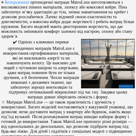
≡
Безпружинні
ортопедичні матраци MatroLuxe виготовляються з
високоякісних пінних матеріалів, латексу або кокосової койри. Піна
забезпечує м’яку адаптацію до тіла, знімає навантаження на хребет і
дозволяє розслабитися. Латекс відомий своєю еластичністю та
довговічністю, а кокосова койра додає жорсткості і робить матрац більш
пружним. Багато моделей мають двосторонню жорсткість, що дає
можливість змінювати комфорт залежно від настрою, сезону або стану
здоров’я.
✔️ Однією з ключових переваг
ортопедичних матраців MatroLuxe є
використання сертифікованих матеріалів,
які не викликають алергії та не
накопичують вологу. Це важливо для
людей з чутливою шкірою та алергіками,
адже матрац повинен бути не тільки
зручним, а й безпечним. Чохли матраців
виконані з дихаючих тканин, що
забезпечує хорошу вентиляцію та
підтримує оптимальний мікроклімат під час сну. Завдяки цьому
матраци довше зберігають свіжість і форму.
☆ Матраци MatroLuxe — це також практичність і зручність у
використанні. Багато моделей поставляються у вакуумній упаковці, що
дозволяє легко доставити матрац у квартиру або будинок, навіть якщо
під’їзд вузький. Після розпакування матрац швидко набирає форму і
готовий до використання. Також MatroLuxe пропонує різні розміри —
від односпальних до двоспальних, що дозволяє підібрати матрац під
будь-яке ліжко. Для дітей і підлітків є спеціальні моделі з підвищеною