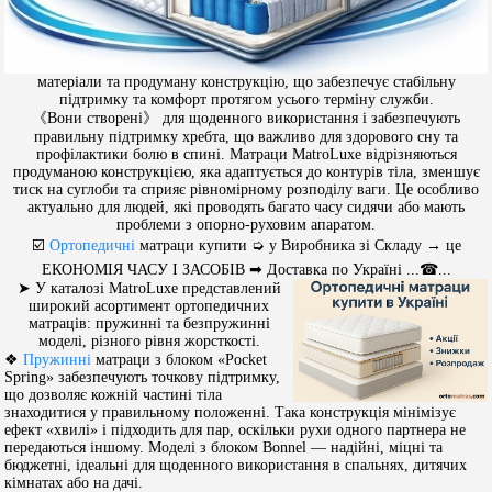
матеріали та продуману конструкцію, що забезпечує стабільну
підтримку та комфорт протягом усього терміну служби.
《Вони створені》 для щоденного використання і забезпечують
правильну підтримку хребта, що важливо для здорового сну та
профілактики болю в спині. Матраци MatroLuxe відрізняються
продуманою конструкцією, яка адаптується до контурів тіла, зменшує
тиск на суглоби та сприяє рівномірному розподілу ваги. Це особливо
актуально для людей, які проводять багато часу сидячи або мають
проблеми з опорно-руховим апаратом.
☑️
Ортопедичні
матраци купити ➭ у Виробника зі Складу → це
ЕКОНОМІЯ ЧАСУ І ЗАСОБІВ ➡ Доставка по Україні ...☎...
➤ У каталозі MatroLuxe представлений
широкий асортимент ортопедичних
матраців: пружинні та безпружинні
моделі, різного рівня жорсткості.
❖
Пружинні
матраци з блоком «Pocket
Spring» забезпечують точкову підтримку,
що дозволяє кожній частині тіла
знаходитися у правильному положенні. Така конструкція мінімізує
ефект «хвилі» і підходить для пар, оскільки рухи одного партнера не
передаються іншому. Моделі з блоком Bonnel — надійні, міцні та
бюджетні, ідеальні для щоденного використання в спальнях, дитячих
кімнатах або на дачі.