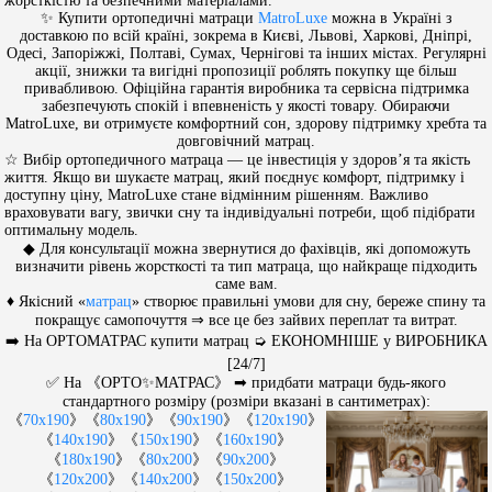
жорсткістю та безпечними матеріалами.
✨ Купити ортопедичні матраци
MatroLuxe
можна в Україні з
доставкою по всій країні, зокрема в Києві, Львові, Харкові, Дніпрі,
Одесі, Запоріжжі, Полтаві, Сумах, Чернігові та інших містах. Регулярні
акції, знижки та вигідні пропозиції роблять покупку ще більш
привабливою. Офіційна гарантія виробника та сервісна підтримка
забезпечують спокій і впевненість у якості товару. Обираючи
MatroLuxe, ви отримуєте комфортний сон, здорову підтримку хребта та
довговічний матрац.
☆ Вибір ортопедичного матраца — це інвестиція у здоров’я та якість
життя. Якщо ви шукаєте матрац, який поєднує комфорт, підтримку і
доступну ціну, MatroLuxe стане відмінним рішенням. Важливо
враховувати вагу, звички сну та індивідуальні потреби, щоб підібрати
оптимальну модель.
◆ Для консультації можна звернутися до фахівців, які допоможуть
визначити рівень жорсткості та тип матраца, що найкраще підходить
саме вам.
♦ Якісний «
матрац
» створює правильні умови для сну, береже спину та
покращує самопочуття ⇒ все це без зайвих переплат та витрат.
➡️ На ОРТОМАТРАС купити матрац ➭ ЕКОНОМНІШЕ у ВИРОБНИКА
[24/7]
✅ На 《ОРТО✨МАТРАС》 ➡ придбати матраци будь-якого
стандартного розміру (розміри вказані в сантиметрах):
《
70x190
》《
80x190
》《
90x190
》《
120x190
》
《
140x190
》《
150x190
》《
160x190
》
《
180x190
》《
80x200
》《
90x200
》
《
120x200
》《
140x200
》《
150x200
》