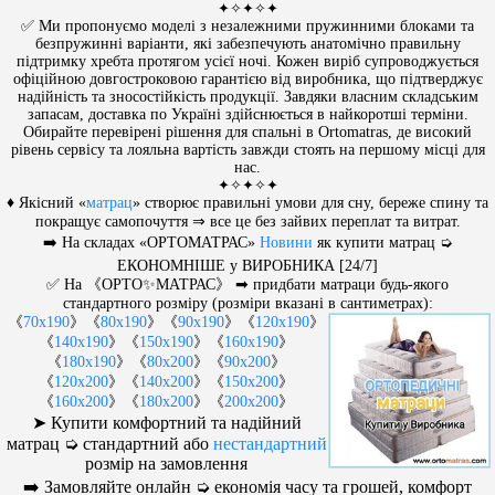
✦✧✦✧✦
✅ Ми пропонуємо моделі з незалежними пружинними блоками та
безпружинні варіанти, які забезпечують анатомічно правильну
підтримку хребта протягом усієї ночі. Кожен виріб супроводжується
офіційною довгостроковою гарантією від виробника, що підтверджує
надійність та зносостійкість продукції. Завдяки власним складським
запасам, доставка по Україні здійснюється в найкоротші терміни.
Обирайте перевірені рішення для спальні в Ortomatras, де високий
рівень сервісу та лояльна вартість завжди стоять на першому місці для
нас.
✦✧✦✧✦
♦ Якісний «
матрац
» створює правильні умови для сну, береже спину та
покращує самопочуття ⇒ все це без зайвих переплат та витрат.
➡️ На складах «ОРТОМАТРАС»
Новини
як купити матрац ➭
ЕКОНОМНІШЕ у ВИРОБНИКА [24/7]
✅ На 《ОРТО✨МАТРАС》 ➡ придбати матраци будь-якого
стандартного розміру (розміри вказані в сантиметрах):
《
70x190
》《
80x190
》《
90x190
》《
120x190
》
《
140x190
》《
150x190
》《
160x190
》
《
180x190
》《
80x200
》《
90x200
》
《
120x200
》《
140x200
》《
150x200
》
《
160x200
》《
180x200
》《
200x200
》
➤ Купити комфортний та надійний
матрац ➭ стандартний або
нестандартний
розмір на замовлення
➡️ Замовляйте онлайн ➭ економія часу та грошей, комфорт