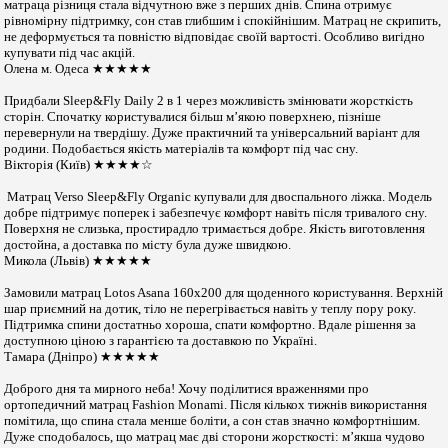
матраца різниця стала відчутною вже з перших днів. Спина отримує
рівномірну підтримку, сон став глибшим і спокійнішим. Матрац не скрипить,
не деформується та повністю відповідає своїй вартості. Особливо вигідно
купувати під час акцій.
Олена м. Одеса ★★★★★
Придбали Sleep&Fly Daily 2 в 1 через можливість змінювати жорсткість
сторін. Спочатку користувалися більш м’якою поверхнею, пізніше
перевернули на твердішу. Дуже практичний та універсальний варіант для
родини. Подобається якість матеріалів та комфорт під час сну.
Вікторія (Київ) ★★★★☆
Матрац Verso Sleep&Fly Organic купували для двоспального ліжка. Модель
добре підтримує поперек і забезпечує комфорт навіть після тривалого сну.
Поверхня не слизька, простирадло тримається добре. Якість виготовлення
достойна, а доставка по місту була дуже швидкою.
Микола (Львів) ★★★★★
Замовили матрац Lotos Asana 160x200 для щоденного користування. Верхній
шар приємний на дотик, тіло не перегрівається навіть у теплу пору року.
Підтримка спини достатньо хороша, спати комфортно. Вдале рішення за
доступною ціною з гарантією та доставкою по Україні.
Тамара (Дніпро) ★★★★★
Доброго дня та мирного неба! Хочу поділитися враженнями про
ортопедичний матрац Fashion Monami. Після кількох тижнів використання
помітила, що спина стала менше боліти, а сон став значно комфортнішим.
Дуже сподобалось, що матрац має дві сторони жорсткості: м’якша чудово