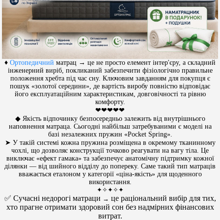
♦
Ортопедичний
матрац → це не просто елемент інтер'єру, а складний
інженерний виріб, покликаний забезпечити фізіологічно правильне
положення хребта під час сну. Ключовим завданням для покупця є
пошук «золотої середини», де вартість виробу повністю відповідає
його експлуатаційним характеристикам, довговічності та рівню
комфорту.
❤❤❤❤❤
◆ Якість відпочинку безпосередньо залежить від внутрішнього
наповнення матраца. Сьогодні найбільш затребуваними є моделі на
базі незалежних пружин «Pocket Spring».
➤ У такій системі кожна пружина розміщена в окремому тканинному
чохлі, що дозволяє конструкції точково реагувати на вагу тіла. Це
виключає «ефект гамака» та забезпечує анатомічну підтримку кожної
ділянки — від шийного відділу до попереку. Саме такий тип матраців
вважається еталоном у категорії «ціна-якість» для щоденного
використання.
✦✧✦✧✦
✅ Сучасні недорогі матраци
це раціональний вибір для тих,
→
хто прагне отримати здоровий сон без надмірних фінансових
витрат.