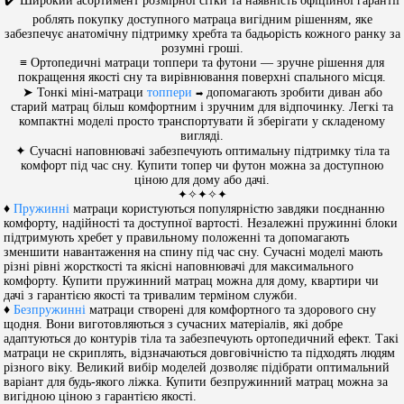
✔️ Широкий асортимент розмірної сітки та наявність офіційної гарантії
роблять покупку доступного матраца вигідним рішенням, яке
забезпечує анатомічну підтримку хребта та бадьорість кожного ранку за
розумні гроші.
≡ Ортопедичні матраци топпери та футони — зручне рішення для
покращення якості сну та вирівнювання поверхні спального місця.
➤ Тонкі міні-матраци
топпери
допомагають зробити диван або
➡
старий матрац більш комфортним і зручним для відпочинку. Легкі та
компактні моделі просто транспортувати й зберігати у складеному
вигляді.
✦ Сучасні наповнювачі забезпечують оптимальну підтримку тіла та
комфорт під час сну. Купити топер чи футон можна за доступною
ціною для дому або дачі.
✦✧✦✧✦
♦
Пружинні
матраци користуються популярністю завдяки поєднанню
комфорту, надійності та доступної вартості. Незалежні пружинні блоки
підтримують хребет у правильному положенні та допомагають
зменшити навантаження на спину під час сну. Сучасні моделі мають
різні рівні жорсткості та якісні наповнювачі для максимального
комфорту. Купити пружинний матрац можна для дому, квартири чи
дачі з гарантією якості та тривалим терміном служби.
♦
Безпружинні
матраци створені для комфортного та здорового сну
щодня. Вони виготовляються з сучасних матеріалів, які добре
адаптуються до контурів тіла та забезпечують ортопедичний ефект. Такі
матраци не скриплять, відзначаються довговічністю та підходять людям
різного віку. Великий вибір моделей дозволяє підібрати оптимальний
варіант для будь-якого ліжка. Купити безпружинний матрац можна за
вигідною ціною з гарантією якості.