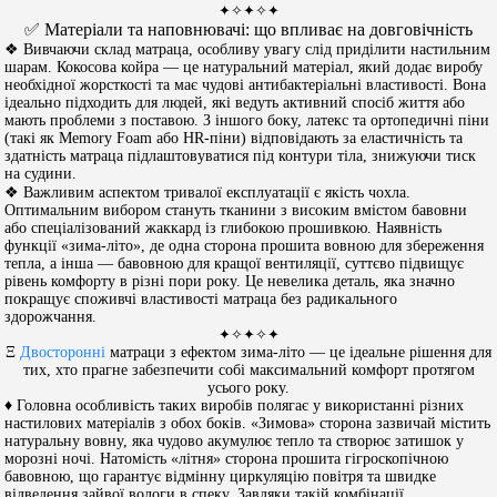
✦✧✦✧✦
✅ Матеріали та наповнювачі: що впливає на довговічність
❖ Вивчаючи склад матраца, особливу увагу слід приділити настильним
шарам. Кокосова койра — це натуральний матеріал, який додає виробу
необхідної жорсткості та має чудові антибактеріальні властивості. Вона
ідеально підходить для людей, які ведуть активний спосіб життя або
мають проблеми з поставою. З іншого боку, латекс та ортопедичні піни
(такі як Memory Foam або HR-піни) відповідають за еластичність та
здатність матраца підлаштовуватися під контури тіла, знижуючи тиск
на судини.
❖ Важливим аспектом тривалої експлуатації є якість чохла.
Оптимальним вибором стануть тканини з високим вмістом бавовни
або спеціалізований жаккард із глибокою прошивкою. Наявність
функції «зима-літо», де одна сторона прошита вовною для збереження
тепла, а інша — бавовною для кращої вентиляції, суттєво підвищує
рівень комфорту в різні пори року. Це невелика деталь, яка значно
покращує споживчі властивості матраца без радикального
здорожчання.
✦✧✦✧✦
Ξ
Двосторонні
матраци з ефектом зима-літо — це ідеальне рішення для
тих, хто прагне забезпечити собі максимальний комфорт протягом
усього року.
♦ Головна особливість таких виробів полягає у використанні різних
настилових матеріалів з обох боків. «Зимова» сторона зазвичай містить
натуральну вовну, яка чудово акумулює тепло та створює затишок у
морозні ночі. Натомість «літня» сторона прошита гігроскопічною
бавовною, що гарантує відмінну циркуляцію повітря та швидке
відведення зайвої вологи в спеку. Завдяки такій комбінації