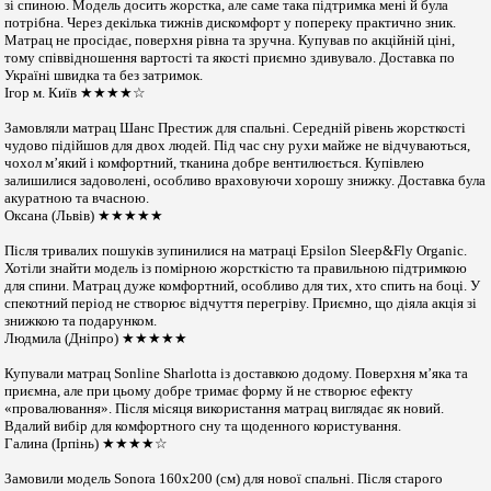
зі спиною. Модель досить жорстка, але саме така підтримка мені й була
потрібна. Через декілька тижнів дискомфорт у попереку практично зник.
Матрац не просідає, поверхня рівна та зручна. Купував по акційній ціні,
тому співвідношення вартості та якості приємно здивувало. Доставка по
Україні швидка та без затримок.
Ігор м. Київ ★★★★☆
Замовляли матрац Шанс Престиж для спальні. Середній рівень жорсткості
чудово підійшов для двох людей. Під час сну рухи майже не відчуваються,
чохол м’який і комфортний, тканина добре вентилюється. Купівлею
залишилися задоволені, особливо враховуючи хорошу знижку. Доставка була
акуратною та вчасною.
Оксана (Львів) ★★★★★
Після тривалих пошуків зупинилися на матраці Epsilon Sleep&Fly Organic.
Хотіли знайти модель із помірною жорсткістю та правильною підтримкою
для спини. Матрац дуже комфортний, особливо для тих, хто спить на боці. У
спекотний період не створює відчуття перегріву. Приємно, що діяла акція зі
знижкою та подарунком.
Людмила (Дніпро) ★★★★★
Купували матрац Sonline Sharlotta із доставкою додому. Поверхня м’яка та
приємна, але при цьому добре тримає форму й не створює ефекту
«провалювання». Після місяця використання матрац виглядає як новий.
Вдалий вибір для комфортного сну та щоденного користування.
Галина (Ірпінь) ★★★★☆
Замовили модель Sonora 160х200 (см) для нової спальні. Після старого