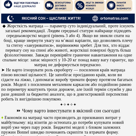
◆ Жорсткість матраца — параметр суто індивідуальний, проте існують
загальні рекомендації. Людям середньої статури найкраще підходять
середньожорсткі моделі (рівень 3 або 4). Якщо ви звикли спати на
боці, краще звернути увагу на м’якші варіанти, що дозволяють плечу
та стегну «занурюватися», вирівнюючи хребет. Для тих, хто віддає
перевагу сну на спині або животі, жорсткіші поверхні будуть більш
фізіологічними. Завжди перевіряйте граничне навантаження на одне
спальне місце: запас міцності у 10-20 кг понад вашу вагу гарантує, що
матрац не деформується передчасно.
➤ Не варто ігнорувати роль євроборту — посилення країв матраца
піною високої щільності. Це запобігає просіданню країв, коли ви
сідаєте на ліжко, і допомагає виробу тримати форму протягом багатьох
років. Моделі з посиленим металевим каркасом або подвійною рамою
по периметру коштують трохи дорожче, але їхній термін служби у два
рази довший за бюджетні аналоги, що в довгостроковій перспективі
робить їх вигіднішою покупкою.
✦✧✦✧✦
⏩ Чому варто інвестувати в якісний сон сьогодні
♦
Економія на матраці часто призводить до прихованих витрат у
майбутньому: від візитів до остеопата до потреби купувати новий
виріб уже через пару років. Бюджетні моделі з блоком залежних
пружин Bonnel швидко починають скрипіти та втрачати форму.