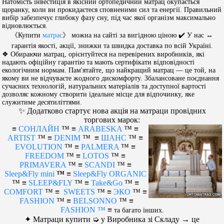
Натомість інвестиція в якісний ортопедичний матрац окупається
щоранку, коли ви прокидаєтеся сповненими сил та енергії. Правильний
вибір забезпечує глибоку фазу сну, під час якої організм максимально
відновлюється.
《Купити
матрас
》 можна на сайті за вигідною ціною ✔️ У нас ↔
гарантія якості, акції, знижки та швидка доставка по всій Україні.
❖ Обираючи матрац, орієнтуйтеся на перевірених виробників, які
надають офіційну гарантію та мають сертифікати відповідності
екологічним нормам. Пам'ятайте, що найкращий матрац — це той, на
якому ви не відчуваєте жодного дискомфорту. Збалансоване поєднання
сучасних технологій, натуральних матеріалів та доступної вартості
дозволяє кожному створити ідеальне місце для відпочинку, яке
служитиме десятиліттями.
✨ Додатково стартує нова акція на матраци провідних
торгових марок:
≡
СОНЛАЙН
™
≡
ARABESKA
™ ≡
ARTIST
™
≡
DENIM
™
≡
ШАНС
™ ≡
EVOLUTION
™ ≡
PALMERA
™ ≡
FREEDOM
™ ≡
LOTOS
™ ≡
PRIMAVERA
™ ≡
SCANDI
™ ≡
Sleep&Fly mini
™
≡
Sleep&Fly ORGANIC
™ ≡
SLEEP&FLY
™ ≡
Take&Go
™ ≡
COMFORT
™ ≡
SWEETS
™
≡
ЭКО
™ ≡
FASHION
™
≡
BELSONNO
™
≡
FASHION ™
≡
та багато інших.
✦ Матраци купити ➭ у Виробника зі Складу → це