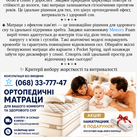
болю в спині у дорослих. Завдяки природній циркуляції повітря та
стійкості до вологи, такі матраци залишаються гігієнічними протягом
років. Це ідеальне рішення для тих, хто цінує ортопедичний ефект,
витривалість і здоровий сон.
✦✧✦✧✦
◈ Матраци з ефектом пам'яті — це інноваційне рішення для здорового
сну та ідеальної підтримки хребта. Завдяки наповнювачу
Memory
Foam
виріб точно адаптується до контурів тіла під дією тепла, знімаючи
напругу з м'язів і суглобів. Такі анатомічні моделі покращують
кровообіг та гарантують повноцінне відновлення сил. Обирайте якісні
безпружинні матраци або варіанти з Pocket Spring, щоб назавжди
забути про дискомфорт у спині. Створіть свій ідеальний простір для
відпочинку вже сьогодні!
✦✧✦✧✦
✨ Критерії вибору жорсткості та витривалості