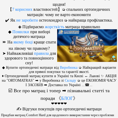
щодня!
【
7 корисних
властивостей】➭ спальних ортопедичних
матраців: чому не варто економити
✔️ Як
не заробити
остеохондроз ➭ найкраща профілактика.
◈ Підбираємо
жорсткість
матраца правильно
◆
Помилки
при виборі
дитячого матраца
⏩ На
якому боці
краще спати
на лівому чи правому?
➤ Найважливіші
правила
для
здорового та повноцінного
сну!
◆ Купити ортопедичні матраци від
Виробника
➭ Найкращий варіанти
для прямої покупки та гарантії якості.
♦ Ортопедичний матрац купити в Україні та Києві ↔ Львові ✨ АКЦІЯ
на "ORTOMATRAS" ➡ у Виробника зі
Складу
➭ це ЕКОНОМІЯ ЧАСУ
І ЗАСОБІВ ➡ Доставка по Україні ...☎...
☑️ Все про матрац і топер ➡ пізнавальні статті та
поради
《
БЛОГ
》
❤❤❤❤❤
✍️️️️ Відгуки покупців про ортопедичні матраци
Придбав матрац Comfort Hard для щоденного використання через проблеми