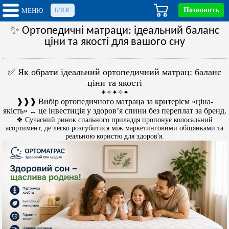
БЛОГ
Позвонить
МЕНЮ
✨ Ортопедичні матраци: ідеальний баланс
ціни та якості для вашого сну
✅ Як обрати ідеальний ортопедичний матрац: баланс
ціни та якості
✦✧✦✧✦
❱❱❱ Вибір ортопедичного матраца за критерієм «ціна-
якість»
це інвестиція у здоров’я спини без переплат за бренд.
↔
❖ Сучасний ринок спального приладдя пропонує колосальний
асортимент, де легко розгубитися між маркетинговими обіцянками та
реальною користю для здоров'я.