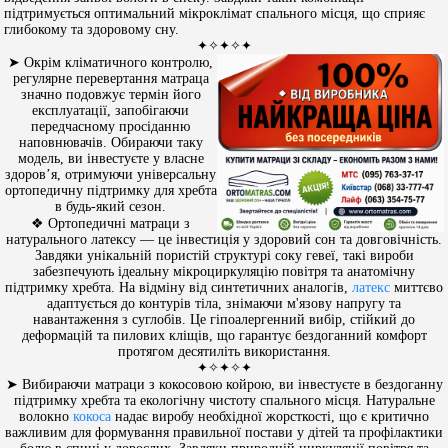
підтримується оптимальний мікроклімат спального місця, що сприяє
глибокому та здоровому сну.
✦✧✦✧✦
➤ Окрім кліматичного контролю,
регулярне перевертання матраца
значно подовжує термін його
експлуатації, запобігаючи
передчасному просіданню
наповнювачів. Обираючи таку
модель, ви інвестуєте у власне
здоров’я, отримуючи універсальну
ортопедичну підтримку для хребта
в будь-який сезон.
❖ Ортопедичні матраци з
натурального латексу — це інвестиція у здоровий сон та довговічність.
Завдяки унікальній пористій структурі соку гевеї, такі вироби
забезпечують ідеальну мікроциркуляцію повітря та анатомічну
підтримку хребта. На відміну від синтетичних аналогів,
латекс
миттєво
адаптується до контурів тіла, знімаючи м'язову напругу та
навантаження з суглобів. Це гіпоалергенний вибір, стійкий до
деформацій та пилових кліщів, що гарантує бездоганний комфорт
протягом десятиліть використання.
✦✧✦✧✦
➤ Вибираючи матраци з кокосовою койрою, ви інвестуєте в бездоганну
підтримку хребта та екологічну чистоту спального місця. Натуральне
волокно
кокоса
надає виробу необхідної жорсткості, що є критично
важливим для формування правильної постави у дітей та профілактики