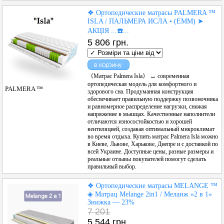
❖ Ортопедические матрасы PALMERA ™
ISLA / ПАЛЬМЕРА ИСЛА • (ЕММ) ➤
АКЦІЯ ...☎️...
5 806 грн.
《Матрас Palmera Isla》 ↔ современная
ортопедическая модель для комфортного и
PALMERA ™
здорового сна. Продуманная конструкция
обеспечивает правильную поддержку позвоночника
и равномерное распределение нагрузки, снижая
напряжение в мышцах. Качественные наполнители
отличаются износостойкостью и хорошей
вентиляцией, создавая оптимальный микроклимат
во время отдыха. Купить матрас Palmera Isla можно
в Киеве, Львове, Харькове, Днепре и с доставкой по
всей Украине. Доступные цены, разные размеры и
реальные отзывы покупателей помогут сделать
правильный выбор.
❖ Ортопедические матрасы MELANGE ™
◈ Матрац Melange 2in1 / Меланж «2 в 1»
Знижка — 23%
7 201
5 544 грн.