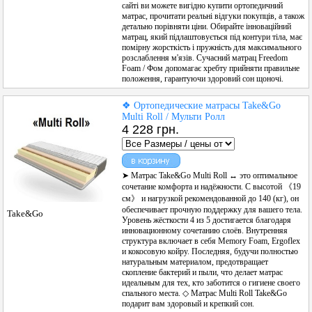
сайті ви можете вигідно купити ортопедичний
матрас, прочитати реальні відгуки покупців, а також
детально порівняти ціни. Обирайте інноваційний
матрац, який підлаштовується під контури тіла, має
помірну жорсткість і пружність для максимального
розслаблення м'язів. Сучасний матрац Freedom
Foam / Фом допомагає хребту прийняти правильне
положення, гарантуючи здоровий сон щоночі.
❖ Ортопедические матрасы Take&Go
Multi Roll / Мульти Ролл
4 228 грн.
➤ Матрас Take&Go Multi Roll ↔ это оптимальное
сочетание комфорта и надёжности. С высотой 《19
см》 и нагрузкой рекомендованной до 140 (кг), он
обеспечивает прочную поддержку для вашего тела.
Take&Go
Уровень жёсткости 4 из 5 достигается благодаря
инновационному сочетанию слоёв. Внутренняя
структура включает в себя Memory Foam, Ergoflex
и кокосовую койру. Последняя, будучи полностью
натуральным материалом, предотвращает
скопление бактерий и пыли, что делает матрас
идеальным для тех, кто заботится о гигиене своего
спального места. ◇ Матрас Multi Roll Take&Go
подарит вам здоровый и крепкий сон.