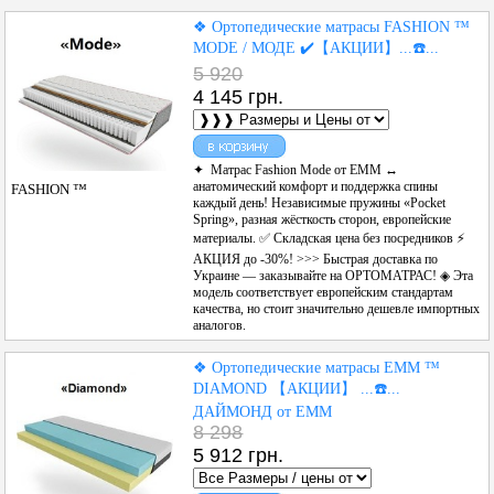
❖ Ортопедические матрасы FASHION ™
MODE / МОДЕ ✔️【АКЦИИ】...☎️...
5 920
4 145 грн.
✦ Матрас Fashion Mode от ЕММ ↔
анатомический комфорт и поддержка спины
FASHION ™
каждый день! Независимые пружины «Pocket
Spring», разная жёсткость сторон, европейские
материалы. ✅ Складская цена без посредников ⚡
АКЦИЯ до -30%! >>> Быстрая доставка по
Украине — заказывайте на ОРТОМАТРАС! ◈ Эта
модель соответствует европейским стандартам
качества, но стоит значительно дешевле импортных
аналогов.
❖ Ортопедические матрасы ЕММ ™
DIAMOND 【АКЦИИ】 ...☎️...
ДАЙМОНД от ЕММ
8 298
5 912 грн.