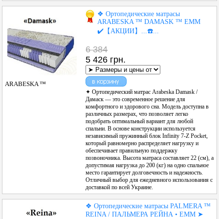
❖ Ортопедические матрасы
ARABESKA ™ DAMASK ™ EMM
✔️【АКЦИИ】...☎️...
6 384
5 426 грн.
ARABESKA ™
✦ Ортопедический матрас Arabeska Damask /
Дамаск — это современное решение для
комфортного и здорового сна. Модель доступна в
различных размерах, что позволяет легко
подобрать оптимальный вариант для любой
спальни. В основе конструкции используется
независимый пружинный блок Infinity 7-Z Pocket,
который равномерно распределяет нагрузку и
обеспечивает правильную поддержку
позвоночника. Высота матраса составляет 22 (см), а
допустимая нагрузка до 200 (кг) на одно спальное
место гарантирует долговечность и надежность.
Отличный выбор для ежедневного использования с
доставкой по всей Украине.
❖ Ортопедические матрасы PALMERA ™
REINA / ПАЛЬМЕРА РЕЙНА • ЕММ ➤