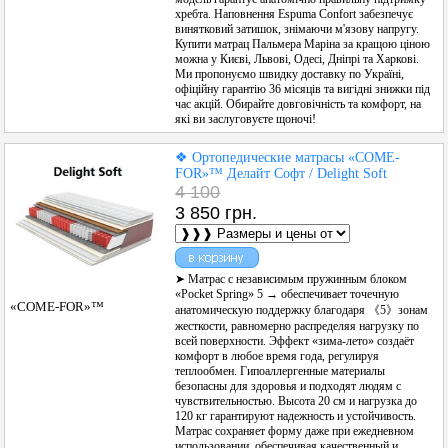
хребта. Наповнення Espuma Confort забезпечує
винятковий затишок, знімаючи м'язову напругу.
Купити матрац Пальмера Маріна за кращою ціною
можна у Києві, Львові, Одесі, Дніпрі та Харкові.
Ми пропонуємо швидку доставку по Україні,
офіційну гарантію 36 місяців та вигідні знижки під
час акцій. Обирайте довговічність та комфорт, на
які ви заслуговуєте щоночі!
❖ Ортопедические матрасы «COME-
FOR»™ Делайт Софт / Delight Soft
4 100
3 850 грн.
➤ Матрас с независимым пружинным блоком
«Pocket Spring» 5 → обеспечивает точечную
«COME-FOR»™
анатомическую поддержку благодаря 《5》зонам
жесткости, равномерно распределяя нагрузку по
всей поверхности. Эффект «зима-лето» создаёт
комфорт в любое время года, регулируя
теплообмен. Гипоаллергенные материалы
безопасны для здоровья и подходят людям с
чувствительностью. Высота 20 см и нагрузка до
120 кг гарантируют надежность и устойчивость.
Матрас сохраняет форму даже при ежедневном
использовании, обеспечивая качественный и