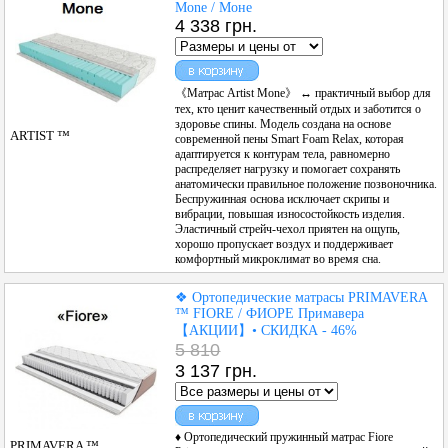
Mone / Моне
4 338 грн.
《Матрас Artist Mone》 ↔ практичный выбор для
тех, кто ценит качественный отдых и заботится о
здоровье спины. Модель создана на основе
ARTIST ™
современной пены Smart Foam Relax, которая
адаптируется к контурам тела, равномерно
распределяет нагрузку и помогает сохранять
анатомически правильное положение позвоночника.
Беспружинная основа исключает скрипы и
вибрации, повышая износостойкость изделия.
Эластичный стрейч-чехол приятен на ощупь,
хорошо пропускает воздух и поддерживает
комфортный микроклимат во время сна.
❖ Ортопедические матрасы PRIMAVERA
™ FIORE / ФИОРЕ Примавера
【АКЦИИ】• СКИДКА - 46%
5 810
3 137 грн.
♦ Ортопедический пружинный матрас Fiore
PRIMAVERA ™