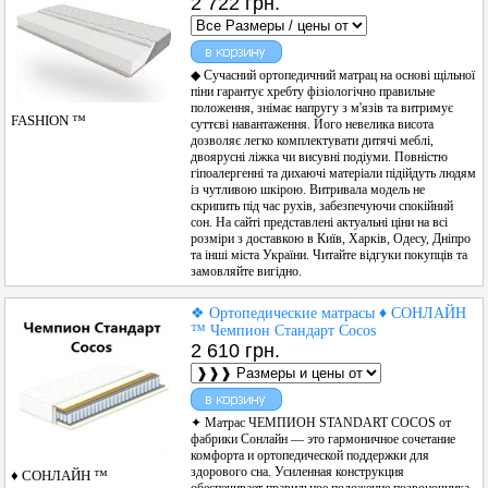
2 722 грн.
◆ Сучасний ортопедичний матрац на основі щільної
піни гарантує хребту фізіологічно правильне
положення, знімає напругу з м'язів та витримує
FASHION ™
суттєві навантаження. Його невелика висота
дозволяє легко комплектувати дитячі меблі,
двоярусні ліжка чи висувні подіуми. Повністю
гіпоалергенні та дихаючі матеріали підійдуть людям
із чутливою шкірою. Витривала модель не
скрипить під час рухів, забезпечуючи спокійний
сон. На сайті представлені актуальні ціни на всі
розміри з доставкою в Київ, Харків, Одесу, Дніпро
та інші міста України. Читайте відгуки покупців та
замовляйте вигідно.
❖ Ортопедические матрасы ♦ СОНЛАЙН
™ Чемпион Стандарт Cocos
2 610 грн.
✦ Матрас ЧЕМПИОН STANDART COCOS от
фабрики Сонлайн — это гармоничное сочетание
комфорта и ортопедической поддержки для
здорового сна. Усиленная конструкция
♦ СОНЛАЙН ™
обеспечивает правильное положение позвоночника