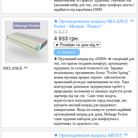
навантаження та гарантує здоровий, глибокий сон.
Ідеальний вибір для тих, хто цінує комфорт, якість і
надійність від виробника ЕММ.
❖ Ортопедические матрасы MELANGE ™
Pocket / Меланж "Поккет"
6 577
4 933 грн.
❖ Пружинний матрац від «ЕММ» ➡ створений для
тих, хто прагне поєднати комфорт, ортопедичну
підтримку та сучасні технології сну. Завдяки
MELANGE ™
незалежному пружинному блоку "Pocket Spring"
кожна пружина працює окремо, забезпечуючи
правильний розподіл навантаження на тіло. Така
конструкція допомагає підтримувати хребет у
природному положенні та зменшує відчуття рухів
партнера під час сну. Саме тому модель
користується популярністю серед покупців, які
шукають якісний матрац для щоденного
використання. Якщо ви плануєте купити надійний
ортопедичний матрац для дому, Melange Pocket
стане чудовим вибором для комфортного
відпочинку та здорового сну.
❖ Ортопедические матрасы ARTIST ™