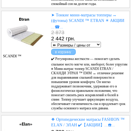
спокойный сон на долгие годы.
➤ Тонкие мини-матрасы топперы ↔
(футоны) SCANDI ™ ETRAN ✴️ АКЦИИ
...☎...
2 873
2 442 грн.
SCANDI ™
✔️ Регулировка жесткости — помогает сделать
спальное место мягче или, наоборот, более упругим
≡ Мини-матрас топпер SCANDI ETRAN /
СКАНДИ ЭТРАН ™ ЕММ ↔ отличное решение
для выравнивания спальной поверхности и
повышения уровня комфорта. Он мягко
поддерживает позвоночник, удерживая его в
физиологически правильном положении, что
помогает снизить риск искривлений и болей в
спине. Топпер улучшает циркуляцию воздуха,
обеспечивает гигиеничность сна и продлевает срок
службы основного матраса или дивана.
❖ Ортопедические матрасы FASHION ™
ELAN / ЭЛАН ✔️【АКЦИИ】...☎️...