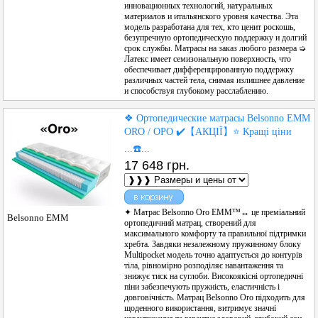
инновационных технологий, натуральных
материалов и итальянского уровня качества. Эта
модель разработана для тех, кто ценит роскошь,
безупречную ортопедическую поддержку и долгий
срок службы. Матрасы на заказ любого размера ➭
Латекс имеет семизональную поверхность, что
обеспечивает дифференцированную поддержку
различных частей тела, снимая излишнее давление
и способствуя глубокому расслаблению.
❖ Ортопедические матрасы Belsonno ЕММ
ORO / ОРО ✔️【АКЦІЇ】⭐️ Кращі ціни
...☎️...
17 648 грн.
✦ Матрас Belsonno Oro ЕММ™↔ це преміальний
Belsonno ЕММ
ортопедичний матрац, створений для
максимального комфорту та правильної підтримки
хребта. Завдяки незалежному пружинному блоку
Multipocket модель точно адаптується до контурів
тіла, рівномірно розподіляє навантаження та
знижує тиск на суглоби. Високоякісні ортопедичні
піни забезпечують пружність, еластичність і
довговічність. Матрац Belsonno Oro підходить для
щоденного використання, витримує значні