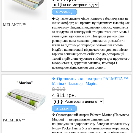
◆ Сучасне спальне місце повинно забезпечувати не
лише комфорт, а й правильну підтримку тіла під час
MELANGE ™
відпочинку. Завдяки поєднанню якісних матеріалів
та продуманої конструкції створюються оптимальні
умови для здорового сну. Поверхня рівномірно
розподіляє навантаження, допомагає розслабити
м'язи та підтримує природне положення хребта.
Надійні наповнювачі відзначаються довговічністю,
гарною вентиляцією та стійкістю до деформацій.
Такий виріб стане чудовим вибором для щоденного
використання, даруючи затишок, комфорт і
повноцінне відновлення сил щоночі.
❖ Ортопедические матрасы PALMERA ™
Marina / Пальмера Маріна
8 019
4 811 грн.
❖ Ортопедичний матрац Palmera Marina (Пальмера
Маріна) ↔ це преміальне рішення для
PALMERA ™
поціновувачів здорового сну. Завдяки незалежному
блоку Pocket Fuerte 5 із п’ятьма зонами жорсткості,
модель гарантує анатомічно правильну підтримку