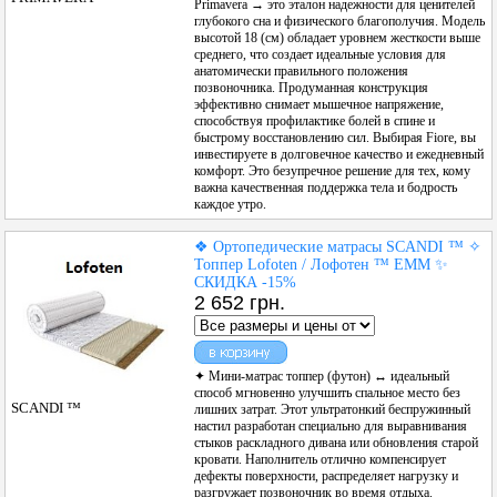
Primavera → это эталон надежности для ценителей
глубокого сна и физического благополучия. Модель
высотой 18 (см) обладает уровнем жесткости выше
среднего, что создает идеальные условия для
анатомически правильного положения
позвоночника. Продуманная конструкция
эффективно снимает мышечное напряжение,
способствуя профилактике болей в спине и
быстрому восстановлению сил. Выбирая Fiore, вы
инвестируете в долговечное качество и ежедневный
комфорт. Это безупречное решение для тех, кому
важна качественная поддержка тела и бодрость
каждое утро.
❖ Ортопедические матрасы SCANDI ™ ✧
Топпер Lofoten / Лофотен ™ ЕММ ✨
СКИДКА -15%
2 652 грн.
✦ Мини-матрас топпер (футон) ↔ идеальный
способ мгновенно улучшить спальное место без
SCANDI ™
лишних затрат. Этот ультратонкий беспружинный
настил разработан специально для выравнивания
стыков раскладного дивана или обновления старой
кровати. Наполнитель отлично компенсирует
дефекты поверхности, распределяет нагрузку и
разгружает позвоночник во время отдыха.