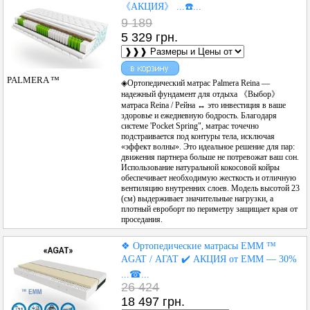
《АКЦИЯ》 ...☎️...
9 189
5 329 грн.
PALMERA ™
◈Ортопедический матрас Palmera Reina —
надежный фундамент для отдыха 《Выбор》
матраса Reina / Рейна ↔ это инвестиция в ваше
здоровье и ежедневную бодрость. Благодаря
системе 'Pocket Spring", матрас точечно
подстраивается под контуры тела, исключая
«эффект волны». Это идеальное решение для пар:
движения партнера больше не потревожат ваш сон.
Использование натуральной кокосовой койры
обеспечивает необходимую жесткость и отличную
вентиляцию внутренних слоев. Модель высотой 23
(см) выдерживает значительные нагрузки, а
плотный евроборт по периметру защищает края от
проседания.
❖ Ортопедические матрасы ЕММ ™
AGAT / АГАТ ✔️ АКЦИЯ от ЕММ — 30%
...☎...
26 424
18 497 грн.