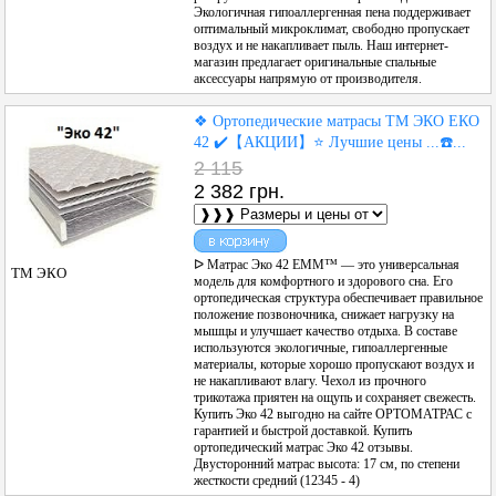
Экологичная гипоаллергенная пена поддерживает
оптимальный микроклимат, свободно пропускает
воздух и не накапливает пыль. Наш интернет-
магазин предлагает оригинальные спальные
аксессуары напрямую от производителя.
❖ Ортопедические матрасы ТМ ЭКО ЕКО
42 ✔️【АКЦИИ】⭐️ Лучшие цены ...☎️...
2 115
2 382 грн.
ᐅ Матрас Эко 42 ЕММ™ — это универсальная
ТМ ЭКО
модель для комфортного и здорового сна. Его
ортопедическая структура обеспечивает правильное
положение позвоночника, снижает нагрузку на
мышцы и улучшает качество отдыха. В составе
используются экологичные, гипоаллергенные
материалы, которые хорошо пропускают воздух и
не накапливают влагу. Чехол из прочного
трикотажа приятен на ощупь и сохраняет свежесть.
Купить Эко 42 выгодно на сайте ОРТОМАТРАС с
гарантией и быстрой доставкой. Купить
ортопедический матрас Эко 42 отзывы.
Двусторонний матрас высота: 17 см, по степени
жесткости средний (12345 - 4)