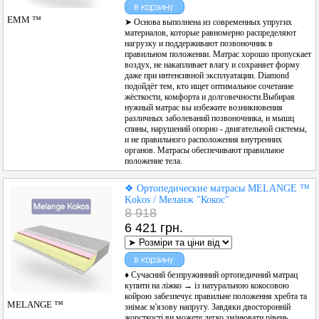
ЕММ ™
➤ Основа выполнена из современных упругих
материалов, которые равномерно распределяют
нагрузку и поддерживают позвоночник в
правильном положении. Матрас хорошо пропускает
воздух, не накапливает влагу и сохраняет форму
даже при интенсивной эксплуатации. Diamond
подойдёт тем, кто ищет оптимальное сочетание
жёсткости, комфорта и долговечности.Выбирая
нужный матрас вы избежите возникновения
различных заболеваний позвоночника, и мышц
спины, нарушений опорно - двигательной системы,
и не правильного расположения внутренних
органов. Матрасы обеспечивают правильное
положение тела.
❖ Ортопедические матрасы MELANGE ™
Kokos / Меланж "Кокос"
8 918
6 421 грн.
♦ Сучасний безпружинний ортопедичний матрац
купити на ліжко → із натуральною кокосовою
койрою забезпечує правильне положення хребта та
MELANGE ™
знімає м'язову напругу. Завдяки двосторонній
жорсткості ви можете легко змінювати рівень