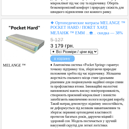
мікроклімат під час сну та відпочинку. Оберіть
безкомпромісний комфорт і природну свіжість для
швидкого відновлення сил кожного ранку.
❖ Ортопедические матрасы MELANGE ™
POCKET HARD / ПОКЕТ ХАРД
МЕЛАНЖ ™ ЕММ ...☎️... скидка — 38%
5 127
3 179 грн.
♦ Анатомічна система «Pocket Spring» гарантує
MELANGE ™
точкову підтримку тіла, зберігаючи природне
положення хребта під час відпочинку. Збільшена
жорсткість спального місця стане ідеальним
рішенням для поціновувачів надійної опори спини
та профілактики втоми. Інноваційні екологічні
наповнювачі мають високу повітропроникність,
створюють приємний мікроклімат і повністю
запобігають накопиченню вологи всередині виробу.
Такий матрац демонструє відмінну зносостійкість,
не деформується під великим навантаженням та
зберігає первинні ортопедичні властивості
протягом багатьох років, даруючи міцний і
здоровий сон. Модель постачається у зручній
вакуумній скрутці для легкої логістики.