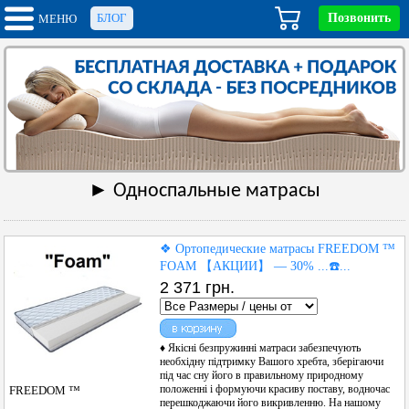
БЛОГ
Позвонить
МЕНЮ
► Односпальные матрасы
❖ Ортопедические матрасы FREEDOM ™
FOAM 【АКЦИИ】 — 30% ...☎️...
2 371 грн.
♦ Якісні безпружинні матраси забезпечують
необхідну підтримку Вашого хребта, зберігаючи
під час сну його в правильному природному
положенні і формуючи красиву поставу, водночас
FREEDOM ™
перешкоджаючи його викривленню. На нашому