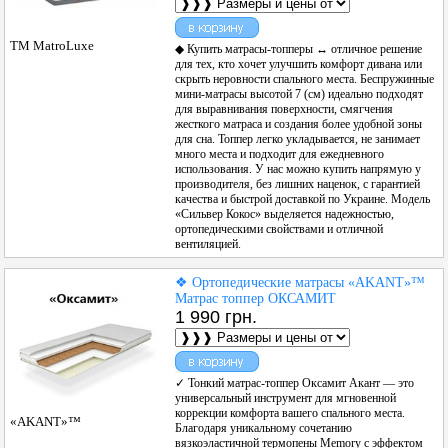
ТМ MatroLuxe
◆ Купить матрасы-топперы ↔ отличное решение
для тех, кто хочет улучшить комфорт дивана или
скрыть неровности спального места. Беспружинные
мини-матрасы высотой 7 (см) идеально подходят
для выравнивания поверхности, смягчения
жесткого матраса и создания более удобной зоны
для сна. Топпер легко укладывается, не занимает
много места и подходит для ежедневного
использования. У нас можно купить напрямую у
производителя, без лишних наценок, с гарантией
качества и быстрой доставкой по Украине. Модель
«Сильвер Кокос» выделяется надежностью,
ортопедическими свойствами и отличной
вентиляцией.
❖ Ортопедические матрасы «AKANT»™
Матрас топпер ОКСАМИТ
1 990 грн.
✓ Тонкий матрас-топпер Оксамит Акант — это
универсальный инструмент для мгновенной
коррекции комфорта вашего спального места.
«AKANT»™
Благодаря уникальному сочетанию
вязкоэластичной термопены Memory с эффектом