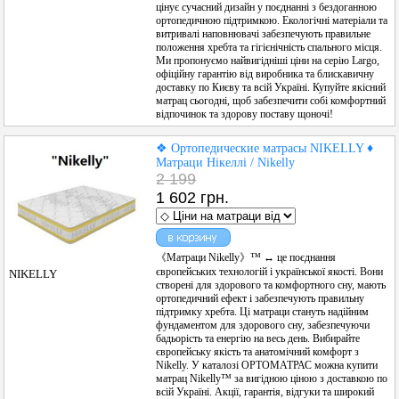
цінує сучасний дизайн у поєднанні з бездоганною
ортопедичною підтримкою. Екологічні матеріали та
витривалі наповнювачі забезпечують правильне
положення хребта та гігієнічність спального місця.
Ми пропонуємо найвигідніші ціни на серію Largo,
офіційну гарантію від виробника та блискавичну
доставку по Києву та всій Україні. Купуйте якісний
матрац сьогодні, щоб забезпечити собі комфортний
відпочинок та здорову поставу щоночі!
❖ Ортопедические матрасы NIKELLY ♦
Матраци Нікеллі / Nikelly
2 199
1 602 грн.
《Матраци Nikelly》™ ↔ це поєднання
європейських технологій і української якості. Вони
NIKELLY
створені для здорового та комфортного сну, мають
ортопедичний ефект і забезпечують правильну
підтримку хребта. Ці матраци стануть надійним
фундаментом для здорового сну, забезпечуючи
бадьорість та енергію на весь день. Вибирайте
європейську якість та анатомічний комфорт з
Nikelly. У каталозі ОРТОМАТРАС можна купити
матрац Nikelly™ за вигідною ціною з доставкою по
всій Україні. Акції, гарантія, відгуки та широкий