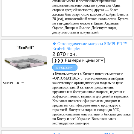
спальное место и обеспечивает правильное
положение позвоночника во время сна. Одна
сторона средней жесткости, другая — более
жесткая благодаря слою кокосовой койры. Высота
20 (см), износостойкий чехол «зима-лето». Купить
по выгодной цене можно в Киеве, Харькове,
Одессе, Днепре и Львове. Действует акция,
доступны отзывы покупателей.
❖ Ортопедические матрасы SIMPLER ™
EcoFelt Simpler
2 870 грн.
♦ Купить матрасы в Киеве в интернет-магазине
«ОРТОМАТРАС» ↔ это возможность выбрать
качественную ортопедическую модель по цене
SIMPLER ™
производителя. В каталоге представлены
пружинные и беспружинные матрасы, изделия с
эффектом памяти, варианты для детей и взрослых.
Компания является официальным дилером и
предлагает сертифицированную продукцию с
гарантией. Доступны акции и скидки до 50%,
профессиональная консультация и быстрая доставка
по Киеву и всей Украине. Возможен заказ
нестандартных размеров.