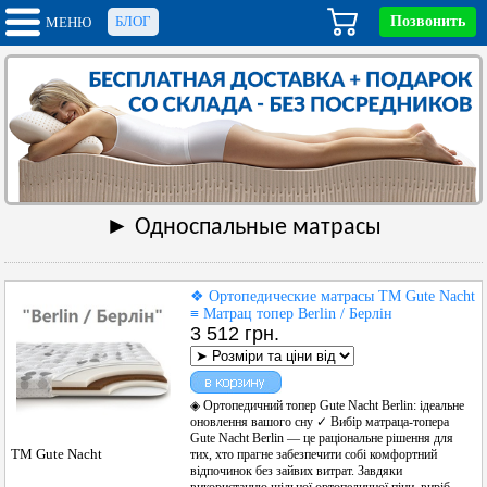
БЛОГ
Позвонить
МЕНЮ
► Односпальные матрасы
❖ Ортопедические матрасы ТМ Gute Nacht
≡ Матрац топер Berlin / Берлін
3 512 грн.
◈ Ортопедичний топер Gute Nacht Berlin: ідеальне
оновлення вашого сну ✓ Вибір матраца-топера
Gute Nacht Berlin — це раціональне рішення для
ТМ Gute Nacht
тих, хто прагне забезпечити собі комфортний
відпочинок без зайвих витрат. Завдяки
використанню щільної ортопедичної піни, виріб