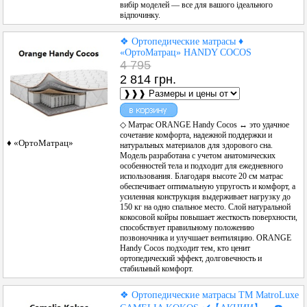
вибір моделей — все для вашого ідеального
відпочинку.
❖ Ортопедические матрасы ♦
«ОртоМатрац» HANDY COCOS
4 795
2 814 грн.
◇ Матрас ORANGE Handy Cocos ↔ это удачное
сочетание комфорта, надежной поддержки и
♦ «ОртоМатрац»
натуральных материалов для здорового сна.
Модель разработана с учетом анатомических
особенностей тела и подходит для ежедневного
использования. Благодаря высоте 20 см матрас
обеспечивает оптимальную упругость и комфорт, а
усиленная конструкция выдерживает нагрузку до
150 кг на одно спальное место. Слой натуральной
кокосовой койры повышает жесткость поверхности,
способствует правильному положению
позвоночника и улучшает вентиляцию. ORANGE
Handy Cocos подходит тем, кто ценит
ортопедический эффект, долговечность и
стабильный комфорт.
❖ Ортопедические матрасы ТМ MatroLuxe