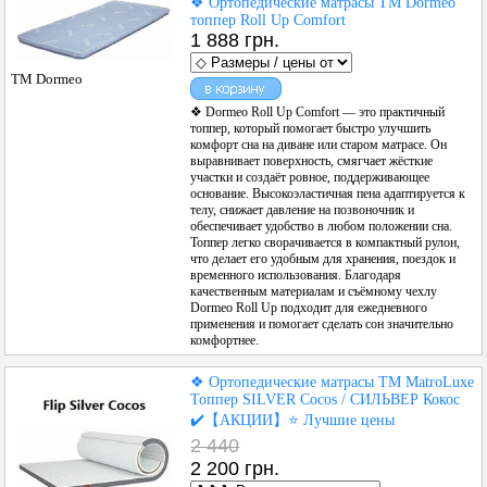
❖ Ортопедические матрасы ТМ Dormeo
топпер Roll Up Comfort
1 888 грн.
ТМ Dormeo
❖ Dormeo Roll Up Comfort — это практичный
топпер, который помогает быстро улучшить
комфорт сна на диване или старом матрасе. Он
выравнивает поверхность, смягчает жёсткие
участки и создаёт ровное, поддерживающее
основание. Высокоэластичная пена адаптируется к
телу, снижает давление на позвоночник и
обеспечивает удобство в любом положении сна.
Топпер легко сворачивается в компактный рулон,
что делает его удобным для хранения, поездок и
временного использования. Благодаря
качественным материалам и съёмному чехлу
Dormeo Roll Up подходит для ежедневного
применения и помогает сделать сон значительно
комфортнее.
❖ Ортопедические матрасы ТМ MatroLuxe
Топпер SILVER Cocos / СИЛЬВЕР Кокос
✔️【АКЦИИ】⭐️ Лучшие цены
2 440
2 200 грн.