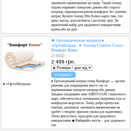
зменшити навантаження на спину. Такий топпер
чудово вирівнює поверхню дивана або старого
матраца, підвищуючи рівень комфорту без значних
витрат. Купити топпер Mix Kokos варто тим, хто
цінує якість, довговічність і доступну ціну. Це
практичний вибір для щоденного використання
вдома або на дачі.
❖ Ортопедические матрасы ♦
«ОртоМатрац» ✦ Топпер Comfort Cocos /
Комфорт Кокос
2 900
2 499 грн.
♦ Ортопедичний матрац топер Комфорт ↔ зручне
♦ «ОртоМатрац»
рішення для покращення якості сну та
вирівнювання поверхні матраца або дивана.
Завдяки поєднанню піни AIRYFOAM і кокосового
шару забезпечується оптимальна підтримка тіла та
комфортна жорсткість. Топер добре пропускає
повітря, допомагає зменшити навантаження на
хребет і створює приємні умови для відпочинку.
Легко фіксується, підходить для щоденного
використання
◆ Вибирайте якість – для здорового
сну.