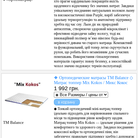
хто прагне кардинально покращити якість
щоденного відпочинку без значних витрат. Завдяки
унікальному поєднанню натуральних волокон льону
та високоеластичної піни Purple, виріб забезпечує
ідеальну терморегуляцію та анатомічну підтримку
хребта під час сну. Льон діє як природний
антисептик, створюючи здоровий мікроклімат і
ефективно відводячи зайву вологу, тоді як
інноваційний полімер м’яко нівелює будь-які
нерівності дивана чи старого матраца. Компактний
та функціональний, цей топер легко скручується в
рулон, що робить його незамінним для сучасних
помешкань. Використання гіпоалергенних
матеріалів гарантує повну безпеку, а зносостійкий
чохол значно подовжує термін експлуатації.
❖ Ортопедические матрасы ТМ Balance ◇
Матрас топпер Mix Kokos / Микс Кокос
1 992 грн.
◆ Тонкий ортопедичний міні-матрац топпер
ідеально підходить для вирівнювання спального
місця та підвищення рівня комфорту щодня.
ТМ Balance
Матрац топпер Mix Kokos — ідеальне рішення для
комфортного та здорового сну. Завдяки поєднанню
кокосової койри та ортопедичної піни, він
забезпечує правильну підтримку хребта і допомагає