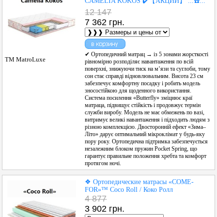
CAMELIA KOKOS ✔️【АКЦИИ】 ...☎️...
12 147
7 362 грн.
✔ Ортопедичний матрац → із 5 зонами жорсткості
ТМ MatroLuxe
рівномірно розподіляє навантаження по всій
поверхні, знижуючи тиск на м’язи та суглоби, тому
сон стає справді відновлювальним. Висота 23 см
забезпечує комфортну посадку і робить модель
зносостійкою для щоденного використання.
Система посилення «Butterfly» зміцнює краї
матраца, підвищує стійкість і продовжує термін
служби виробу. Модель не має обмежень по вазі,
витримує великі навантаження і підходить людям з
різною комплекцією. Двосторонній ефект «Зима–
Літо» дарує оптимальний мікроклімат у будь-яку
пору року. Ортопедична підтримка забезпечується
незалежним блоком пружин Pocket Spring, що
гарантує правильне положення хребта та комфорт
протягом ночі.
❖ Ортопедические матрасы «COME-
FOR»™ Coco Roll / Коко Ролл
4 877
3 902 грн.