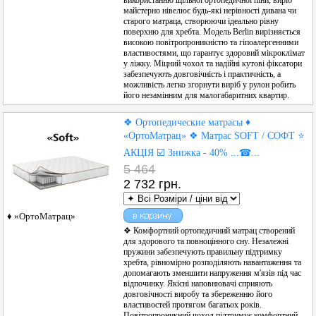
майстерно нівелює будь-які нерівності дивана чи
старого матраца, створюючи ідеально рівну
поверхню для хребта. Модель Berlin вирізняється
високою повітропроникністю та гіпоалергенними
властивостями, що гарантує здоровий мікроклімат
у ліжку. Міцний чохол та надійні кутові фіксатори
забезпечують довговічність і практичність, а
можливість легко згорнути виріб у рулон робить
його незамінним для малогабаритних квартир.
❖ Ортопедические матрасы ♦
«ОртоМатрац» ❖ Матрас SOFT / СОФТ ⭐️
АКЦІЯ ☑️ Знижка - 40% ...☎...
5 464
2 732 грн.
♦ «ОртоМатрац»
❖ Комфортний ортопедичний матрац створений
для здорового та повноцінного сну. Незалежні
пружини забезпечують правильну підтримку
хребта, рівномірно розподіляють навантаження та
допомагають зменшити напруження м'язів під час
відпочинку. Якісні наповнювачі сприяють
довговічності виробу та збереженню його
властивостей протягом багатьох років.
Повітропроникний чохол підтримує комфортний