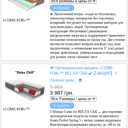
➤ Экологичный матрас создан из безопасных,
гипоаллергенных материалов без токсичных
«COME-FOR»™
испарений, что делает его идеальным выбором для
чувствительных людей. Ортопедическая
конструкция обеспечивает равномерное
распределение нагрузки и поддерживает правильное
положение позвоночника во время сна. Две степени
жесткости позволяют выбрать комфорт под свои
предпочтения, а оптимальная высота 17 (см) делает
матрас практичным, универсальным и подходящим
для разных типов спальных мест.
❖ Ортопедические матрасы «COME-
FOR»™ RELAX Chill ✔️【АКЦИИ】⭐️
Лучшие цены ...☎️...
5 863
3 987 грн.
«COME-FOR»™
◊ Матрас Come-for RELAX Chill → двусторонняя
ортопедическая модель на основе независимого
блока Pocket Spring 5 с пятью зонами поддержки.
Конструкция выдерживает нагрузку до 140 кг на