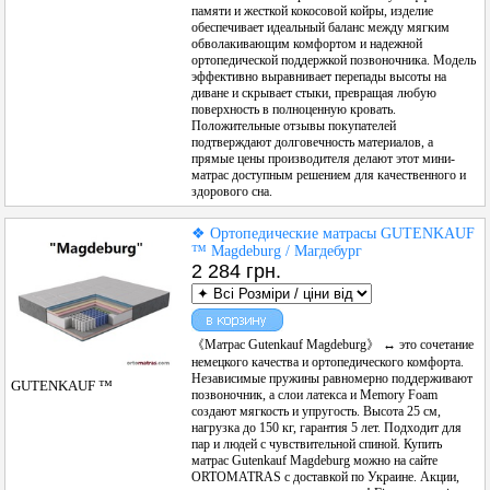
памяти и жесткой кокосовой койры, изделие
обеспечивает идеальный баланс между мягким
обволакивающим комфортом и надежной
ортопедической поддержкой позвоночника. Модель
эффективно выравнивает перепады высоты на
диване и скрывает стыки, превращая любую
поверхность в полноценную кровать.
Положительные отзывы покупателей
подтверждают долговечность материалов, а
прямые цены производителя делают этот мини-
матрас доступным решением для качественного и
здорового сна.
❖ Ортопедические матрасы GUTENKAUF
™ Magdeburg / Магдебург
2 284 грн.
《Матрас Gutenkauf Magdeburg》 ↔ это сочетание
немецкого качества и ортопедического комфорта.
Независимые пружины равномерно поддерживают
GUTENKAUF ™
позвоночник, а слои латекса и Memory Foam
создают мягкость и упругость. Высота 25 см,
нагрузка до 150 кг, гарантия 5 лет. Подходит для
пар и людей с чувствительной спиной. Купить
матрас Gutenkauf Magdeburg можно на сайте
ORTOMATRAS с доставкой по Украине. Акции,