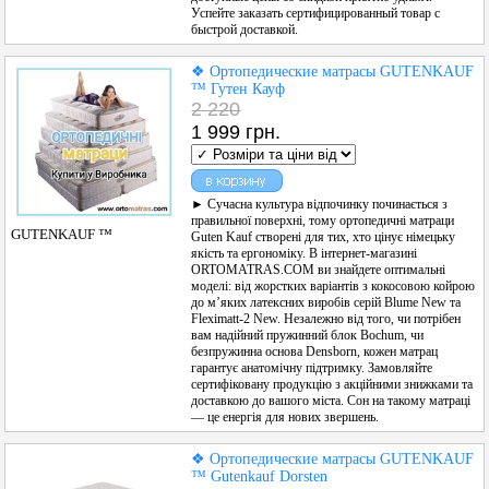
Успейте заказать сертифицированный товар с
быстрой доставкой.
❖ Ортопедические матрасы GUTENKAUF
™ Гутен Кауф
2 220
1 999 грн.
► Сучасна культура відпочинку починається з
правильної поверхні, тому ортопедичні матраци
GUTENKAUF ™
Guten Kauf створені для тих, хто цінує німецьку
якість та ергономіку. В інтернет-магазині
ORTOMATRAS.COM ви знайдете оптимальні
моделі: від жорстких варіантів з кокосовою койрою
до м’яких латексних виробів серій Blume New та
Fleximatt-2 New. Незалежно від того, чи потрібен
вам надійний пружинний блок Bochum, чи
безпружинна основа Densborn, кожен матрац
гарантує анатомічну підтримку. Замовляйте
сертифіковану продукцію з акційними знижками та
доставкою до вашого міста. Сон на такому матраці
— це енергія для нових звершень.
❖ Ортопедические матрасы GUTENKAUF
™ Gutenkauf Dorsten