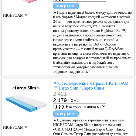
➤ Ищете идеальный баланс между долговечностью
HIGHFOAM ™
и комфортом? Матрас средней жесткости высотой
24 см — это премиальное решение, созданное для
вашего безупречного отдыха. Благодаря
инновационному наполнителю Highfoam Bio™,
модель отличается высокой экологичностью,
гипоаллергенными свойствами и способна
выдерживать нагрузку до 160 кг. Особое
преимущество — съемный чехол Q-Dry&Soft:
приятная на ощупь ткань обеспечивает идеальную
циркуляцию воздуха и оптимальный микроклимат.
Выбирайте надежность и глубокий сон с
технологиями, которые заботятся о вашем
здоровье каждую ночь.
❖ Ортопедические матрасы HIGHFOAM
™ Largo Slim / Ларго Слим
2 421
2 179 грн.
➤ Відчуйте справжню гармонію сну з лінійкою
HIGHFOAM Largo Slim в інтернет-магазині
HIGHFOAM ™
«ORTOMATRAS»! Моделі Ларго Слім, Плюс,
Опті Слім та Супер Слім розроблені для тих, хто