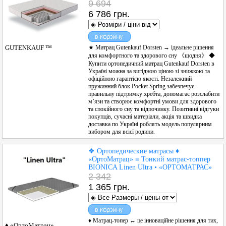
9 694
6 786 грн.
★ Матрац Gutenkauf Dorsten → ідеальне рішення
GUTENKAUF ™
для комфортного та здорового сну 《щодня》 ◆
Купити ортопедичний матрац Gutenkauf Dorsten в
Україні можна за вигідною ціною зі знижкою та
офіційною гарантією якості. Незалежний
пружинний блок Pocket Spring забезпечує
правильну підтримку хребта, допомагає розслабити
м’язи та створює комфортні умови для здорового
та спокійного сну та відпочинку. Позитивні відгуки
покупців, сучасні матеріали, акція та швидка
доставка по Україні роблять модель популярним
вибором для всієї родини.
❖ Ортопедические матрасы ♦
«ОртоМатрац» ≡ Тонкий матрас-топпер
BIONICA Linen Ultra • «ОРТОМАТРАС»
2 342
1 365 грн.
♦ Матрац-топер ↔ це інноваційне рішення для тих,
♦ «ОртоМатрац»