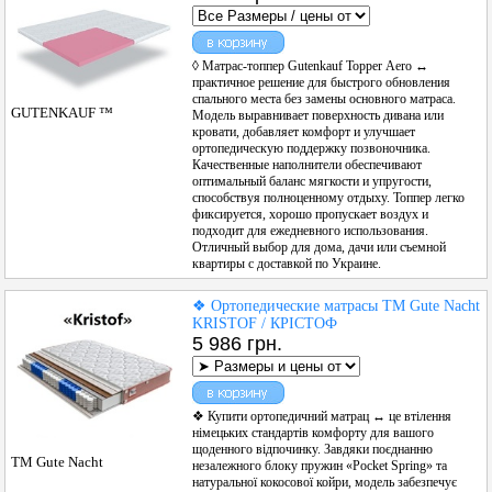
◊ Матрас-топпер Gutenkauf Topper Aero ↔
практичное решение для быстрого обновления
спального места без замены основного матраса.
GUTENKAUF ™
Модель выравнивает поверхность дивана или
кровати, добавляет комфорт и улучшает
ортопедическую поддержку позвоночника.
Качественные наполнители обеспечивают
оптимальный баланс мягкости и упругости,
способствуя полноценному отдыху. Топпер легко
фиксируется, хорошо пропускает воздух и
подходит для ежедневного использования.
Отличный выбор для дома, дачи или съемной
квартиры с доставкой по Украине.
❖ Ортопедические матрасы ТМ Gute Nacht
KRISTOF / КРІСТОФ
5 986 грн.
❖ Купити ортопедичний матрац ↔ це втілення
німецьких стандартів комфорту для вашого
щоденного відпочинку. Завдяки поєднанню
ТМ Gute Nacht
незалежного блоку пружин «Pocket Spring» та
натуральної кокосової койри, модель забезпечує