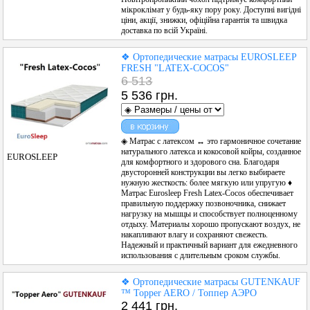
мікроклімат у будь-яку пору року. Доступні вигідні
ціни, акції, знижки, офіційна гарантія та швидка
доставка по всій Україні.
❖ Ортопедические матрасы EUROSLEEP
FRESH "LATEX-COCOS"
6 513
5 536 грн.
◈ Матрас с латексом ↔ это гармоничное сочетание
натурального латекса и кокосовой койры, созданное
EUROSLEEP
для комфортного и здорового сна. Благодаря
двусторонней конструкции вы легко выбираете
нужную жесткость: более мягкую или упругую ♦
Матрас Eurosleep Fresh Latex-Cocos обеспечивает
правильную поддержку позвоночника, снижает
нагрузку на мышцы и способствует полноценному
отдыху. Материалы хорошо пропускают воздух, не
накапливают влагу и сохраняют свежесть.
Надежный и практичный вариант для ежедневного
использования с длительным сроком службы.
❖ Ортопедические матрасы GUTENKAUF
™ Topper AERO / Топпер АЭРО
2 441 грн.