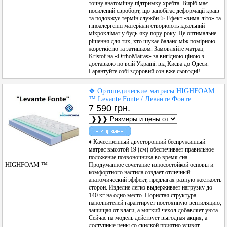
точну анатомічну підтримку хребта. Виріб має
посилений євроборт, що запобігає деформації країв
та подовжує термін служби ✨ Ефект «зима-літо» та
гіпоалергенні матеріали створюють ідеальний
мікроклімат у будь-яку пору року. Це оптимальне
рішення для тих, хто шукає баланс між помірною
жорсткістю та затишком. Замовляйте матрац
Kristof на «OrthoMatras» за вигідною ціною з
доставкою по всій Україні: від Києва до Одеси.
Гарантуйте собі здоровий сон вже сьогодні!
❖ Ортопедические матрасы HIGHFOAM
™ Levante Fonte / Леванте Фонте
7 590 грн.
♦ Качественный двусторонний беспружинный
матрас высотой 19 (см) обеспечивает правильное
положение позвоночника во время сна.
HIGHFOAM ™
Продуманное сочетание износостойкой основы и
комфортного настила создает отличный
анатомический эффект, предлагая разную жесткость
сторон. Изделие легко выдерживает нагрузку до
140 кг на одно место. Пористая структура
наполнителей гарантирует постоянную вентиляцию,
защищая от влаги, а мягкий чехол добавляет уюта.
Сейчас на модель действует выгодная акция, а
доступные цены со скидкой приятно удивят.