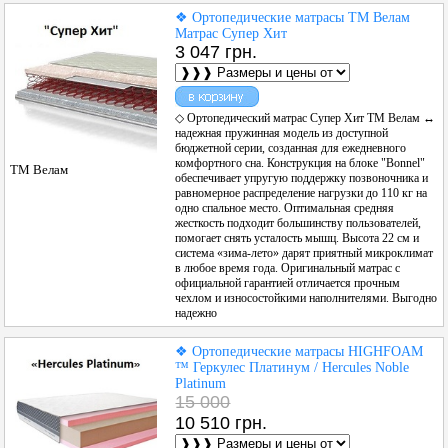
❖ Ортопедические матрасы ТМ Велам
Матрас Супер Хит
3 047 грн.
◇ Ортопедический матрас Супер Хит ТМ Велам ↔
надежная пружинная модель из доступной
бюджетной серии, созданная для ежедневного
комфортного сна. Конструкция на блоке "Bonnel"
ТМ Велам
обеспечивает упругую поддержку позвоночника и
равномерное распределение нагрузки до 110 кг на
одно спальное место. Оптимальная средняя
жесткость подходит большинству пользователей,
помогает снять усталость мышц. Высота 22 см и
система «зима-лето» дарят приятный микроклимат
в любое время года. Оригинальный матрас с
официальной гарантией отличается прочным
чехлом и износостойкими наполнителями. Выгодно
надежно
❖ Ортопедические матрасы HIGHFOAM
™ Геркулес Платинум / Hercules Noble
Platinum
15 000
10 510 грн.