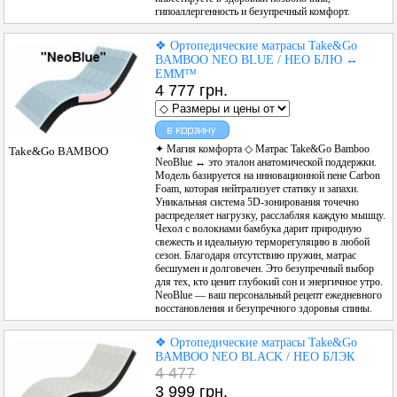
гипоаллергенность и безупречный комфорт.
♦ Родзинкою серії є
❖ Ортопедические матрасы Take&Go
ексклюзивний Aero чохол, до
BAMBOO NEO BLUE / НЕО БЛЮ ↔
складу якого входять
EMM™
натуральні волокна бамбука.
4 777 грн.
Цей матеріал відомий своїми
унікальними
антибактеріальними та
гіпоалергенними
✦ Магия комфорта ◇ Матрас Take&Go Bamboo
Take&Go BAMBOO
властивостями. Тканина з
NeoBlue ↔ это эталон анатомической поддержки.
бамбуком не лише
Модель базируется на инновационной пене Carbon
неймовірно м'яка та приємна
Foam, которая нейтрализует статику и запахи.
на дотик, але й здатна
Уникальная система 5D-зонирования точечно
природним шляхом
распределяет нагрузку, расслабляя каждую мышцу.
знищувати до сімдесяти
Чехол с волокнами бамбука дарит природную
відсотків бактерій, що потрапляють на її поверхню. Завдяки
свежесть и идеальную терморегуляцию в любой
спеціальній тривимірній 3D-сітці, вшитій по периметру, повітря
сезон. Благодаря отсутствию пружин, матрас
безперешкодно циркулює всередині виробу, що запобігає
бесшумен и долговечен. Это безупречный выбор
накопиченню вологи та виключає появу пилових кліщів чи
для тех, кто ценит глубокий сон и энергичное утро.
неприємних запахів.
NeoBlue — ваш персональный рецепт ежедневного
восстановления и безупречного здоровья спины.
❱❱❱ Технологічні особливості та внутрішнє наповнення
❖ Ортопедические матрасы Take&Go
❖ Секрет ортопедичного ефекту міні-матраців ЕММ криється в
BAMBOO NEO BLACK / НЕО БЛЭК
їхньому продуманому внутрішньому наповненні. Основним
4 477
робочим елементом тут виступає унікальна анатомічна система
3 999 грн.
Effect 5D. Це багатозонна контурна поверхня, яка точково реагує