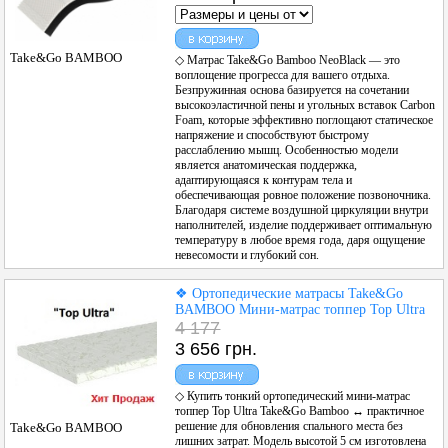
на масу тіла та забезпечує диференційовану підтримку семи
основним ділянкам людського організму: від голови та шиї до
стоп. Така конструкція сприяє миттєвому розслабленню м'язового
Take&Go BAMBOO
◇ Матрас Take&Go Bamboo NeoBlack — это
корсета, покращує мікроциркуляцію крові у судинах та повністю
воплощение прогресса для вашего отдыха.
знімає напругу з хребта, що накопичилася за день.
Безпружинная основа базируется на сочетании
высокоэластичной пены и угольных вставок Carbon
◆ Купити ортопедичні матраци від
Виробника
➭ Найкращий
Foam, которые эффективно поглощают статическое
варіанти для прямої покупки та гарантії якості.
напряжение и способствуют быстрому
расслаблению мышц. Особенностью модели
♦ Ортопедичний матрац купити в Україні та Києві ↔ Львові ✨
является анатомическая поддержка,
АКЦІЯ на "ORTOMATRAS" ➡ у Виробника зі
Складу
➭ це
адаптирующаяся к контурам тела и
ЕКОНОМІЯ ЧАСУ І ЗАСОБІВ ➡ Доставка по Україні ...☎...
обеспечивающая ровное положение позвоночника.
Благодаря системе воздушной циркуляции внутри
✦
Якісний
ортопедичний матрац ↔ це запорука здорової спини
наполнителей, изделие поддерживает оптимальную
та бадьорого ранку. Сучасні матеріали забезпечують комфортний
температуру в любое время года, даря ощущение
невесомости и глубокий сон.
мікроклімат і здоровий сон.
➤ Обирайте якість для свого сну це ідеальний
вибір
для
❖ Ортопедические матрасы Take&Go
вашого тіла.
BAMBOO Мини-матрас топпер Top Ultra
4 177
✦
Якісний
ортопедичний матрац
↔
це запорука здорової спини
3 656 грн.
та бадьорого ранку. Сучасні матеріали забезпечують комфортний
мікроклімат і здоровий сон.
◇ Купить тонкий ортопедический мини-матрас
❖ У лінійці від
ЕММ ™
топерів використовуються
топпер Top Ultra Take&Go Bamboo ↔ практичное
високоекологічні піни нового покоління, зокрема Carbon Foam та
решение для обновления спального места без
Take&Go BAMBOO
піна з ефектом пам'яті Memory Foam. Ортопедична вуглецева піна
лишних затрат. Модель высотой 5 см изготовлена