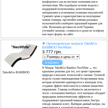
комфортного сна на жестком основании или в
путешествии. Мы подобрали лучшие модели с
поддержкой позвоночника, качественными
материалами и отличными отзывами покупателей.
Сравните цены и характеристики на популярные
тонкие топперы, прочитайте мнения реальных
пользователей и выберите идеальный вариант для
себя. Возможна доставка по всей Украине,
уточняйте наличие, стоимость и сроки по телефону
или через форму на сайте.
❖ Ортопедические матрасы Take&Go
BAMBOO NeoWhite
3 777 грн.
ідеальну підтримку для хребта. Старий продавлений диван,
занадто жорсткий матрац або нерівні стики м'яких меблів часто
стають причиною хронічної втоми та болю в спині.
❱❱❱ Вирішити цю проблему без значних фінансових витрат на
ᐅ Матрас Take&Go Bamboo NeoWhite ↔ это
купівлю нового ліжка допомагають інноваційні тонкі матраци —
идеальное решение для тех, кто ценит гармонию
Take&Go BAMBOO
природы и высоких технологий в спальне. Основой
топери Take&Go Bamboo від провідного українського виробника
модели служит инновационная беспружинная пена,
«Катеринославські Меблеві Майстерні» (ЕММ). Ці мобільні та
которая мгновенно адаптируется к контурам тела,
функціональні вироби створені для того, щоб миттєво
создавая эффект невесомости и снимая мышечное
перетворити будь-яку поверхню на анатомічну зону для здорового
напряжение. Главная особенность заключается в
сну.
чехле с волокнами бамбука: этот материал обладает
природным антисептическим эффектом и
☑️ Головна унікальність колекції Take&Go Bamboo полягає в
поддерживает идеальный микроклимат, быстро
інтеграції передових технологій та екологічно чистих матеріалів
отводя лишнюю влагу. Выбирая данный матрас, вы
инвестируете в здоровый позвоночник,
природного походження.